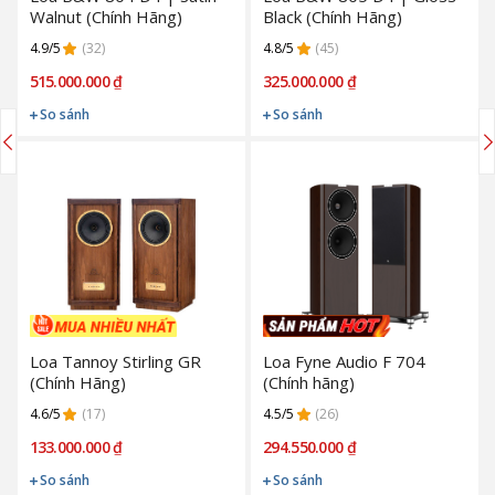
Walnut (Chính Hãng)
Black (Chính Hãng)
4.9/5
(32)
4.8/5
(45)
515.000.000 ₫
325.000.000 ₫
So sánh
So sánh
Loa Tannoy Stirling GR
Loa Fyne Audio F 704
(Chính Hãng)
(Chính hãng)
4.6/5
(17)
4.5/5
(26)
133.000.000 ₫
294.550.000 ₫
So sánh
So sánh