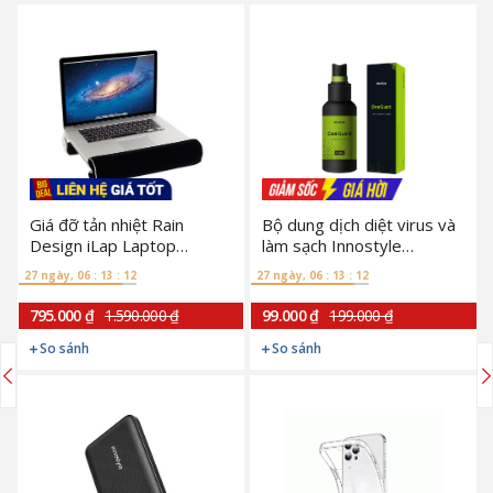
Giá đỡ tản nhiệt Rain
Bộ dung dịch diệt virus và
Design iLap Laptop
làm sạch Innostyle
Macbook Pro 15 - 16"
Clearguard ISC100CG
27 ngày, 06 : 13 : 11
27 ngày, 06 : 13 : 11
(Chính Hãng)
795.000 ₫
1.590.000 ₫
99.000 ₫
199.000 ₫
So sánh
So sánh