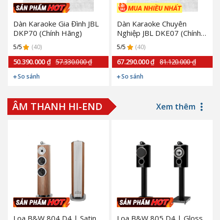
Dàn Karaoke Gia Đình JBL
Dàn Karaoke Chuyên
DKP70 (Chính Hãng)
Nghiệp JBL DKE07 (Chính
Hãng)
5/5
(40)
5/5
(40)
50.390.000 ₫
57.330.000 ₫
67.290.000 ₫
81.120.000 ₫
So sánh
So sánh
ÂM THANH HI-END
Xem thêm
Loa B&W 804 D4 | Satin
Loa B&W 805 D4 | Gloss