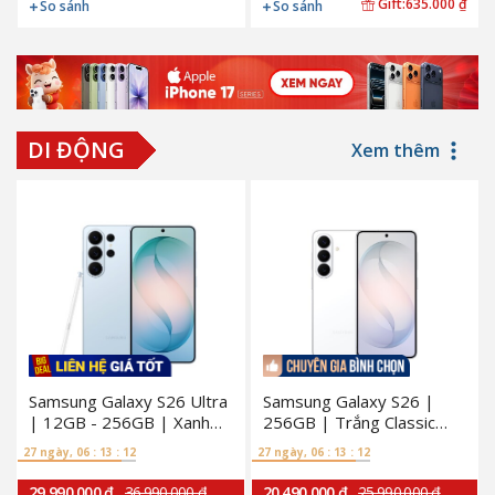
Gift:
635.000 ₫
So sánh
So sánh
DI ĐỘNG
Xem thêm
Samsung Galaxy S26 Ultra
Samsung Galaxy S26 |
| 12GB - 256GB | Xanh
256GB | Trắng Classic
Sky Blue (Chính hãng)
(Chính hãng)
27 ngày, 06 : 13 : 11
27 ngày, 06 : 13 : 11
29.990.000 ₫
36.990.000 ₫
20.490.000 ₫
25.990.000 ₫