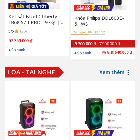
Két sắt FaceID Liberty
Khóa Philips DDL603E-
LB68 S7II PRO - 97kg |
5HWS
Gold
5/5
(26)
24 ngày, 06 : 13 : 11
57.750.000 ₫
6.300.000 ₫
7.900.000 ₫
So sánh
Gift:
640.000 ₫
So sánh
LOA - TAI NGHE
Xem thêm