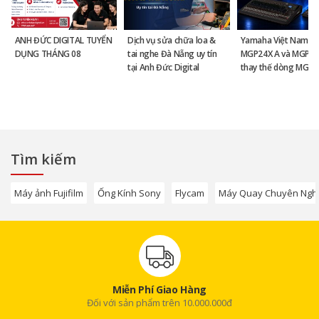
ANH ĐỨC DIGITAL TUYỂN
Dịch vụ sửa chữa loa &
Yamaha Việt Nam ra
DỤNG THÁNG 08
tai nghe Đà Nẵng uy tín
MGP24X A và MGP32
tại Anh Đức Digital
thay thế dòng MGP 
Tìm kiếm
Máy ảnh Fujifilm
Ống Kính Sony
Flycam
Máy Quay Chuyên Ngh
Miễn Phí Giao Hàng
Đối với sản phẩm trên 10.000.000đ