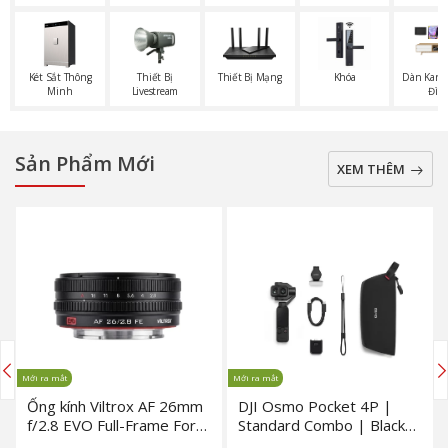
Két Sắt Thông
Thiết Bị
Thiết Bị Mạng
Khóa
Dàn Karao
Minh
Livestream
Đìn
Sản Phẩm Mới
XEM THÊM
Mới ra mắt
Mới ra mắt
Ống kính Viltrox AF 26mm
DJI Osmo Pocket 4P |
f/2.8 EVO Full-Frame For
Standard Combo | Black
Sony FE (Chính hãng)
(Chính hãng)