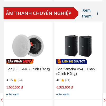
Xem
ÂM THANH CHUYÊN NGHIỆP
thêm
Loa JBL C-6IC (Chính Hãng)
Loa Yamaha VS4 | Black
(Chính Hãng)
4.5/5
(54)
4/5
(71)
3.600.000 ₫
6.372.000 ₫
So sánh
So sánh