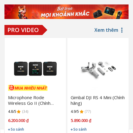
PRO VIDEO
Xem thêm
Microphone Rode
Gimbal DJI RS 4 Mini (Chính
Wireless Go II (Chính
hãng)
Hãng)
4.8/5
(34)
4.9/5
(77)
6.200.000 ₫
5.890.000 ₫
So sánh
So sánh