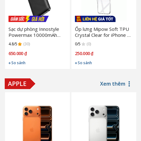
Sạc dự phòng Innostyle
Ốp lưng Mipow Soft TPU
Powermax 10000mAh
Crystal Clear for iPhone 14
PD/QC3.0 20W | Black
Pro Max (Chính Hãng)
4.8/5
(30)
0/5
(0)
(Chính Hãng) (IP20PDBLK)
(ST14D)
650.000 ₫
250.000 ₫
So sánh
So sánh
APPLE
Xem thêm