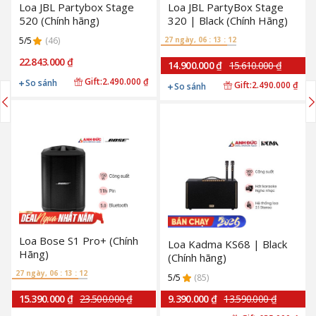
Loa JBL Partybox Stage
Loa JBL PartyBox Stage
520 (Chính hãng)
320 | Black (Chính Hãng)
5/5
(46)
27 ngày, 06 : 13 : 11
22.843.000 ₫
14.900.000 ₫
15.610.000 ₫
Gift:
2.490.000 ₫
So sánh
Gift:
2.490.000 ₫
So sánh
Loa Bose S1 Pro+ (Chính
Loa Kadma KS68 | Black
Hãng)
(Chính hãng)
27 ngày, 06 : 13 : 11
5/5
(85)
15.390.000 ₫
23.500.000 ₫
9.390.000 ₫
13.590.000 ₫