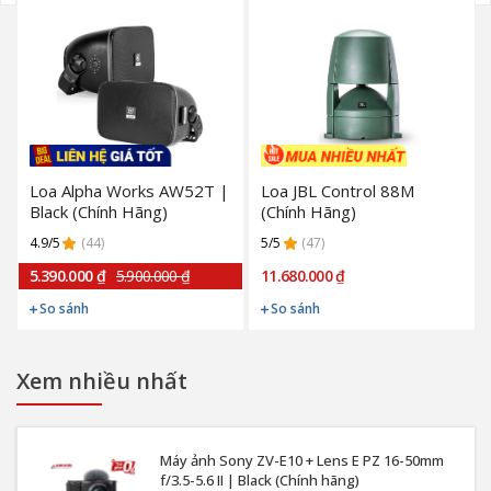
Loa Alpha Works AW52T |
Loa JBL Control 88M
Black (Chính Hãng)
(Chính Hãng)
4.9/5
(44)
5/5
(47)
5.390.000 ₫
5.900.000 ₫
11.680.000 ₫
So sánh
So sánh
Xem nhiều nhất
Máy ảnh Sony ZV-E10 + Lens E PZ 16-50mm
f/3.5-5.6 II | Black (Chính hãng)