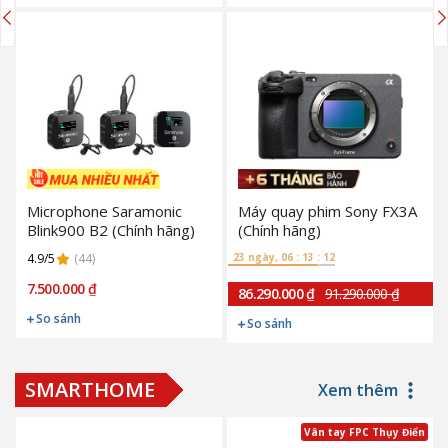
Microphone Saramonic
Máy quay phim Sony FX3A
Blink900 B2 (Chính hãng)
(Chính hãng)
4.9/5
(44)
23 ngày, 06 : 13 : 11
7.500.000 ₫
86.290.000 ₫
91.290.000 ₫
So sánh
So sánh
SMARTHOME
Xem thêm
Vân tay FPC Thụy Điển