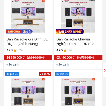
Dàn Karaoke Gia Đình JBL
Dàn Karaoke Chuyên
DKJ24 (Chính Hãng)
Nghiệp Yamaha DKY02
(Chính Hãng)
4.2/5
(65)
4.9/5
(54)
14.990.000 ₫
29.980.000 ₫
63.490.000 ₫
84.768.560 ₫
So sánh
So sánh
Trả góp 0%
20-35m2
Trả góp 0%