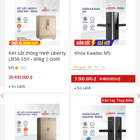
Két sắt thông minh Liberty
Khóa Kaadas M5
LB58 S5II - 80kg | Gold
5/5
(82)
24 ngày, 06 : 13 : 11
29.400.000 ₫
3.500.000 ₫
4.400.000 ₫
So sánh
So sánh
Vân tay Thụy Điển