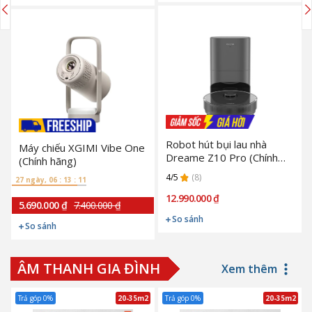
Robot hút bụi lau nhà
Máy chiếu XGIMI Vibe One
Dreame Z10 Pro (Chính
(Chính hãng)
hãng)
4/5
(8)
27 ngày, 06 : 13 : 10
12.990.000 ₫
5.690.000 ₫
7.400.000 ₫
So sánh
So sánh
ÂM THANH GIA ĐÌNH
Xem thêm
Trả góp 0%
20-35m2
Trả góp 0%
20-35m2