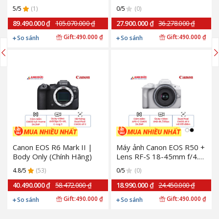
hãng)
5/5
(1)
0/5
(0)
89.490.000 ₫
105.070.000 ₫
27.900.000 ₫
36.278.000 ₫
Gift:
490.000 ₫
Gift:
490.000 ₫
So sánh
So sánh
Canon EOS R6 Mark II |
Máy ảnh Canon EOS R50 +
Body Only (Chính Hãng)
Lens RF-S 18-45mm f/4.5-
6.3 | White (Chính hãng)
4.8/5
(53)
0/5
(0)
40.490.000 ₫
58.472.000 ₫
18.990.000 ₫
24.450.000 ₫
Gift:
490.000 ₫
Gift:
490.000 ₫
So sánh
So sánh