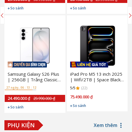
So sánh
So sánh
Samsung Galaxy S26 Plus
iPad Pro M5 13 inch 2025
| 256GB | Trắng Classic
| Wifi/2TB | Space Black
(Chính hãng)
(Chính Hãng)
27 ngày, 06 : 13 : 11
5/5
(22)
75.490.000 ₫
24.490.000 ₫
29.990.000 ₫
So sánh
So sánh
PHỤ KIỆN
Xem thêm