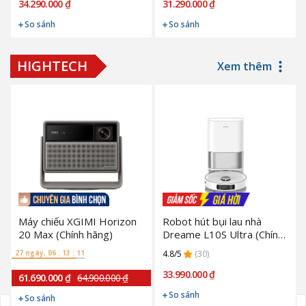
34.290.000 ₫
31.290.000 ₫
So sánh
So sánh
HIGHTECH
Xem thêm
Máy chiếu XGIMI Horizon
Robot hút bụi lau nhà
20 Max (Chính hãng)
Dreame L10S Ultra (Chính
Hãng)
27 ngày, 06 : 13 : 10
4.8/5
(30)
33.990.000 ₫
61.690.000 ₫
64.900.000 ₫
So sánh
So sánh