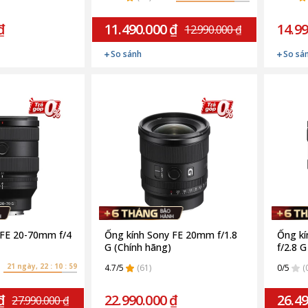
₫
11.490.000 ₫
14.99
12.990.000 ₫
So sánh
So sá
 FE 20-70mm f/4
Ống kính Sony FE 20mm f/1.8
Ống k
G (Chính hãng)
f/2.8 
21 ngày, 22 : 10 : 58
4.7/5
(61)
0/5
(
₫
22.990.000 ₫
26.49
27.990.000 ₫