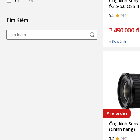
Có
36
Ống kính Sony
f/3.5-5.6 OSS I
5/5
(44)
Tìm Kiếm
3.490.000 ₫
So sánh
Pre order
Ống kính Sony
(Chính hãng)
5/5
(49)