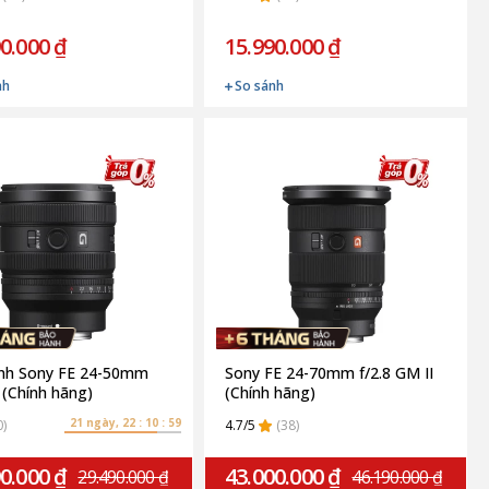
0.000 ₫
15.990.000 ₫
nh
So sánh
ính Sony FE 24-50mm
Sony FE 24-70mm f/2.8 GM II
G (Chính hãng)
(Chính hãng)
21 ngày, 22 : 10 : 58
0)
4.7/5
(38)
0.000 ₫
43.000.000 ₫
29.490.000 ₫
46.190.000 ₫