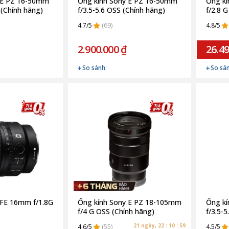
 E PZ 16-50mm
Ống kính Sony E PZ 16-50mm
Ống k
I (Chính hãng)
f/3.5-5.6 OSS (Chính hãng)
f/2.8 
4.7/5
(69)
4.8/5
2.900.000 ₫
26.49
So sánh
So sá
 FE 16mm f/1.8G
Ống kính Sony E PZ 18-105mm
Ống k
f/4 G OSS (Chính hãng)
f/3.5-
21 ngày, 22 : 10 : 58
4.6/5
(55)
4.5/5