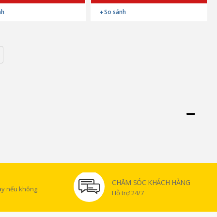
nh
So sánh
CHĂM SÓC KHÁCH HÀNG
gày nếu không
Hỗ trợ 24/7