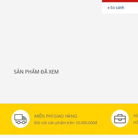
So sánh
SẢN PHẨM ĐÃ XEM
H
MIỄN PHÍ GIAO HÀNG
Hỗ
Đối với sản phẩm trên 10.000.000đ