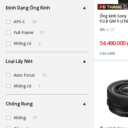
Định Dạng Ống Kính
Ống kính Sony
f/2.8 GM II (Ch
APS-C
20
0/5
(0)
Full-Frame
51
54.490.000 
Không có
2
So sánh
Loại Lấy Nét
Auto Focus
72
Không có
1
Chống Rung
Không
37