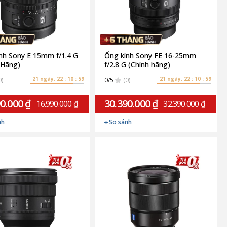
nh Sony E 15mm f/1.4 G
Ống kính Sony FE 16-25mm
 Hãng)
f/2.8 G (Chính hãng)
21 ngày, 22 : 10 : 58
21 ngày, 22 : 10 : 58
0)
0/5
(0)
0.000 ₫
30.390.000 ₫
16.990.000 ₫
32.390.000 ₫
nh
So sánh