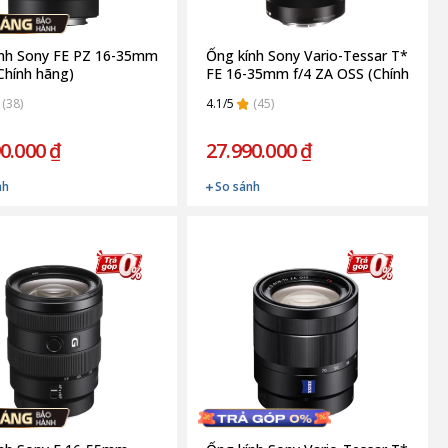
ính Sony FE PZ 16-35mm
Ống kính Sony Vario-Tessar T*
(Chính hãng)
FE 16-35mm f/4 ZA OSS (Chính
hãng)
(38)
4.1/5
(45)
0.000 ₫
27.990.000 ₫
nh
So sánh