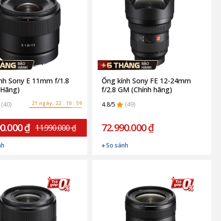
nh Sony E 11mm f/1.8
Ống kính Sony FE 12-24mm
 Hãng)
f/2.8 GM (Chính hãng)
21 ngày, 22 : 10 : 58
(40)
4.8/5
(49)
0.000 ₫
72.990.000 ₫
11.990.000 ₫
nh
So sánh