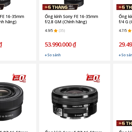
 FE 16-35mm
Ống kính Sony FE 16-35mm
Ống k
ính hãng)
f/2.8 GM (Chính hãng)
f/4 G 
4.9/5
(35)
4.7/5
₫
53.990.000 ₫
29.49
So sánh
So sá