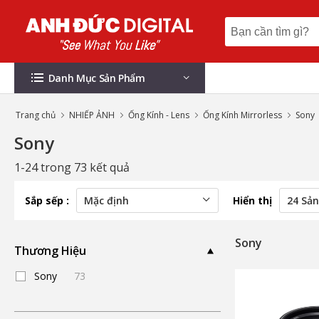
Danh Mục Sản Phẩm
Trang chủ
NHIẾP ẢNH
Ống Kính - Lens
Ống Kính Mirrorless
Sony
Sony
1-24 trong 73 kết quả
Sắp sếp :
Hiển thị
Sony
Thương Hiệu
Sony
73