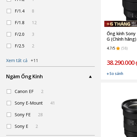
F/1.4
8
F/1.8
12
Ống kính Sony
F/2.0
3
G (Chính hãng)
F/2.5
2
4.7/5
(58)
Xem tất cả
+11
38.290.000 
So sánh
Ngàm Ống Kính
Canon EF
2
Sony E-Mount
41
Sony FE
28
Sony E
2