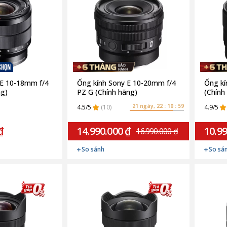
 E 10-18mm f/4
Ống kính Sony E 10-20mm f/4
Ống kí
ng)
PZ G (Chính hãng)
(Chính
21 ngày, 22 : 10 : 58
4.5/5
(10)
4.9/5
₫
14.990.000 ₫
10.99
16.990.000 ₫
So sánh
So sá