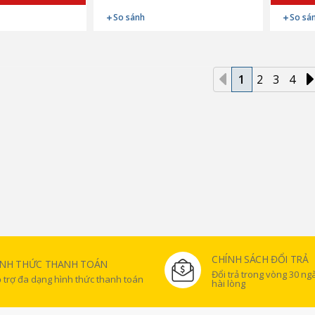
So sánh
So sá
1
2
3
4
CHÍNH SÁCH ĐỔI TRẢ
ÌNH THỨC THANH TOÁN
Đổi trả trong vòng 30 n
 trợ đa dạng hình thức thanh toán
hài lòng