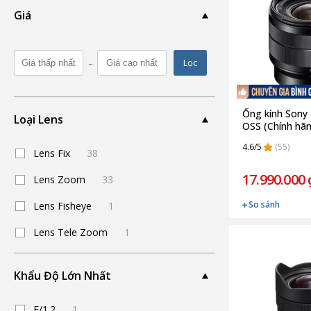
Giá
-
Lọc
Ống kính Sony
Loại Lens
OSS (Chính hã
4.6/5
(55)
Lens Fix
38
17.990.000 
Lens Zoom
33
So sánh
Lens Fisheye
1
Lens Tele Zoom
1
Khẩu Độ Lớn Nhất
F/1.2
1