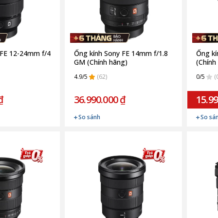
 FE 12-24mm f/4
Ống kính Sony FE 14mm f/1.8
Ống kí
GM (Chính hãng)
(Chính
4.9/5
(62)
0/5
(
₫
36.990.000 ₫
15.99
So sánh
So sá