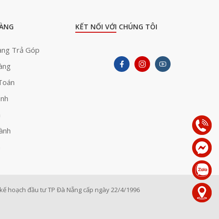
ÀNG
KẾT NỐI VỚI CHÚNG TÔI
àng Trả Góp
àng
Toán
ành
ả
ành
h
ế hoạch đầu tư TP Đà Nẵng cấp ngày 22/4/1996