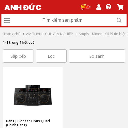
Trang chủ
ÂM THANH CHUYÊN NGHIỆP
Amply - Mixer - Xử lý tín hiệ
1-1 trong 1 kết quả
Sắp xếp
Lọc
So sánh
Bàn DJ Pioneer Opus Quad
(Chính Hãng)