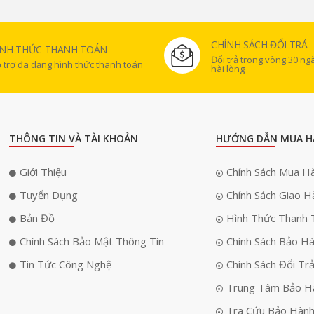
CHÍNH SÁCH ĐỔI TRẢ
ÌNH THỨC THANH TOÁN
Đổi trả trong vòng 30 n
 trợ đa dạng hình thức thanh toán
hài lòng
THÔNG TIN VÀ TÀI KHOẢN
HƯỚNG DẪN MUA H
Giới Thiệu
Chính Sách Mua H
Tuyển Dụng
Chính Sách Giao H
Bản Đồ
Hình Thức Thanh 
Chính Sách Bảo Mật Thông Tin
Chính Sách Bảo H
Tin Tức Công Nghệ
Chính Sách Đổi Tr
Trung Tâm Bảo H
Tra Cứu Bảo Hàn