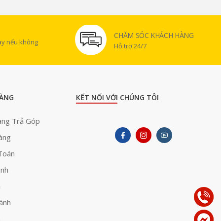
CHĂM SÓC KHÁCH HÀNG
gày nếu không
Hỗ trợ 24/7
ÀNG
KẾT NỐI VỚI CHÚNG TÔI
àng Trả Góp
àng
Toán
ành
ả
ành
h