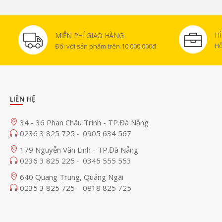
H
MIỄN PHÍ GIAO HÀNG
Hỗ
Đối với sản phẩm trên 10.000.000đ
LIÊN HỆ
34 - 36 Phan Châu Trinh - TP.Đà Nẵng
0236 3 825 725
0905 634 567
-
179 Nguyễn Văn Linh - TP.Đà Nẵng
0236 3 825 225
0345 555 553
-
640 Quang Trung, Quảng Ngãi
0235 3 825 725
0818 825 725
-