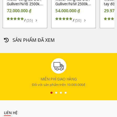
Gulliver/N/IB 2500kg
Gulliver/N/M 2500kg
tay đò
(Chính hãng)
(Chính hãng)
Thông 
72.000.000 ₫
54.000.000 ₫
29.970
/
/
(55)
(50)
SẢN PHẨM ĐÃ XEM
MIỄN PHÍ GIAO HÀNG
Đối với sản phẩm trên 10.000.000đ
LIÊN HỆ