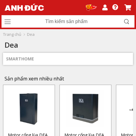
Trang chủ
Dea
Dea
SMARTHOME
Sản phẩm xem nhiều nhất
Motor cổng lùa DEA
Motor cổng lùa DEA
Motor 