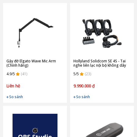
Gậy đỡ Elgato Wave Mic Arm
Hollyland Solidcom SE 4S - Tai
(Chính hãng)
nghe liên lạc nội bộ không dây
(Chính hãng)
4.9/5
(41)
5/5
(23)
Liên hệ
9.990.000 ₫
So sánh
So sánh