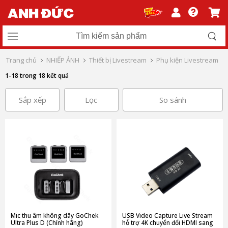
Trang chủ
NHIẾP ẢNH
Thiết bị Livestream
Phụ kiện Livestream
1-18 trong 18 kết quả
Sắp xếp
Lọc
So sánh
Mic thu âm không dây GoChek
USB Video Capture Live Stream
Ultra Plus D (Chính hãng)
hỗ trợ 4K chuyển đổi HDMI sang