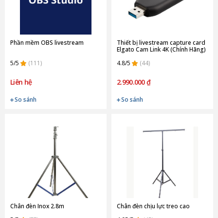
Phần mềm OBS livestream
Thiết bị livestream capture card
Elgato Cam Link 4K (Chính Hãng)
5/5
(111)
4.8/5
(44)
Liên hệ
2.990.000 ₫
So sánh
So sánh
Chân đèn Inox 2.8m
Chân đèn chịu lực treo cao