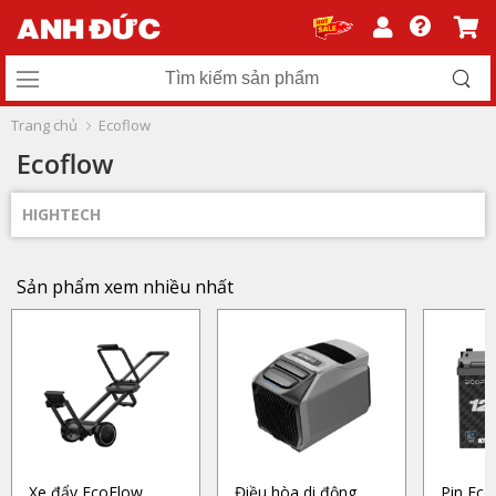
Trang chủ
Ecoflow
Ecoflow
HIGHTECH
Sản phẩm xem nhiều nhất
Xe đẩy EcoFlow
Điều hòa di động
Pin Eco