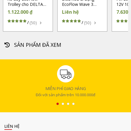
Trolley cho DELTA
EcoFlow Wave 3
12V 10
Pro Ultra (Chính
(Chính hãng)
Cycle 
1.122.000 ₫
Liên hệ
7.630.
hãng)
Battery
/
/
(50)
(50)
SẢN PHẨM ĐÃ XEM
MIỄN PHÍ GIAO HÀNG
Đối với sản phẩm trên 10.000.000đ
LIÊN HỆ