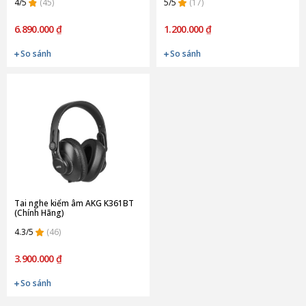
4/5
(45)
5/5
(17)
6.890.000 ₫
1.200.000 ₫
So sánh
So sánh
Tai nghe kiểm âm AKG K361BT
(Chính Hãng)
4.3/5
(46)
3.900.000 ₫
So sánh