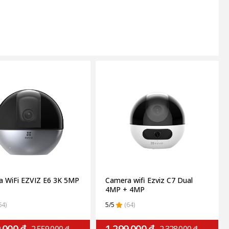
 WiFi EZVIZ E6 3K 5MP
Camera wifi Ezviz C7 Dual
4MP + 4MP
64)
5/5
(64)
.000 ₫
1.299.000 ₫