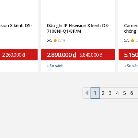
ision 8 kênh DS-
Đầu ghi IP Hikvision 8 kênh DS-
Camera
7108NI-Q1/8P/M
chống 
C03D (
5/5
(54)
5/5
(
2.890.000 ₫
5.150
2.260.000 ₫
5.840.000 ₫
So sánh
So sá
1
2
3
4
5
6