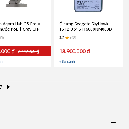
 Aqara Hub G5 Pro AI
Ổ cứng Seagate SkyHawk
nước PoE | Gray CH-
16TB 3.5” ST16000NM000D
Quốc tế)
(Chính hãng)
55)
5/5
(48)
.000 ₫
18.900.000 ₫
7.749.000 ₫
nh
So sánh
7