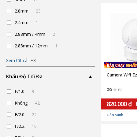
2.8mm
23
2.4mm
1
2.88mm / 4mm
2
2.88mm / 12mm
1
Xem tất cả
+8
Camera Wifi E
Khẩu Độ Tối Đa
0/5
(0)
F/1.0
9
820.000 ₫
Không
42
1
F/2.0
22
So sánh
F/2.2
10