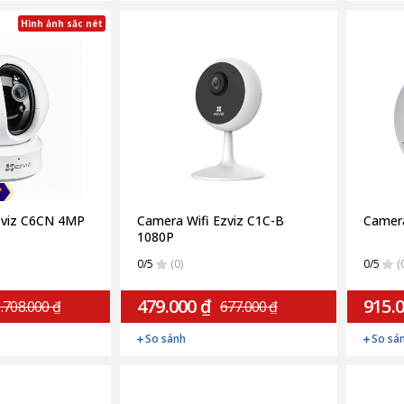
Hình ảnh sắc nét
zviz C6CN 4MP
Camera Wifi Ezviz C1C-B
Camera
1080P
0/5
(0)
0/5
(
479.000 ₫
915.
.708.000 ₫
677.000 ₫
So sánh
So sá