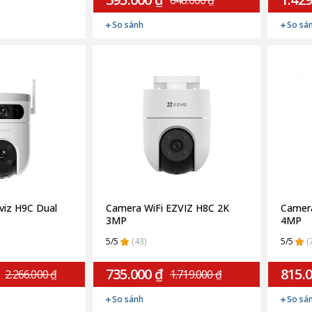
640.000 ₫
So sánh
So sá
viz H9C Dual
Camera WiFi EZVIZ H8C 2K
Camera
3MP
4MP
5/5
(43)
5/5
(
735.000 ₫
815.
2.266.000 ₫
1.719.000 ₫
So sánh
So sá