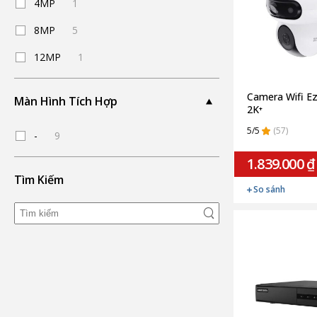
4MP
1
8MP
5
12MP
1
Camera Wifi Ez
Màn Hình Tích Hợp
2K⁺
5/5
(57)
-
9
1.839.000 ₫
Tìm Kiếm
So sánh