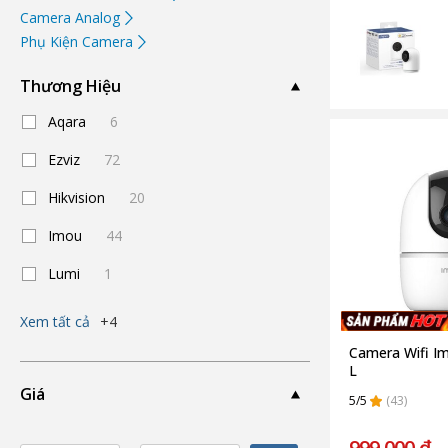
Camera Analog
Phụ Kiện Camera
Thương Hiệu
Aqara
6
Ezviz
72
Hikvision
20
Imou
44
Lumi
1
Xem tất cả
+4
Camera Wifi I
L
Giá
5/5
(43)
999.000 ₫