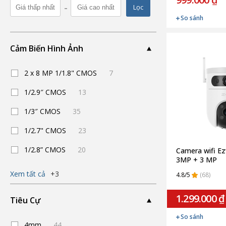
-
Lọc
So sánh
Cảm Biến Hình Ảnh
2 x 8 MP 1/1.8" CMOS
7
1/2.9″ CMOS
13
1/3″ CMOS
35
1/2.7" CMOS
23
1/2.8” CMOS
20
Camera wifi Ez
3MP + 3 MP
Xem tất cả
+3
4.8/5
(68)
1.299.000 ₫
Tiêu Cự
So sánh
4mm
44