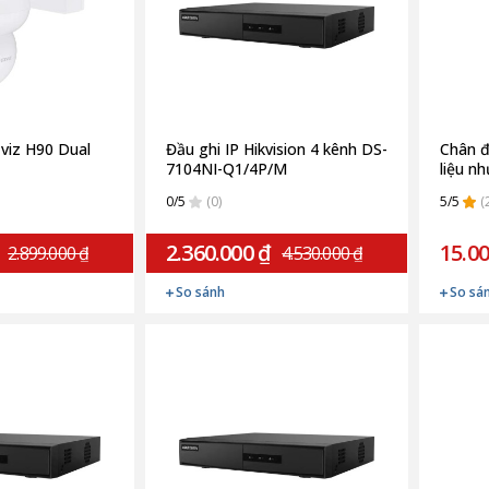
viz H90 Dual
Đầu ghi IP Hikvision 4 kênh DS-
Chân đ
7104NI-Q1/4P/M
liệu n
0/5
(0)
5/5
(
2.360.000 ₫
15.00
2.899.000 ₫
4.530.000 ₫
So sánh
So sá