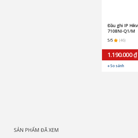
Đầu ghi IP Hikv
7108NI-Q1/M
5/5
(46)
1.190.000 ₫
So sánh
SẢN PHẨM ĐÃ XEM