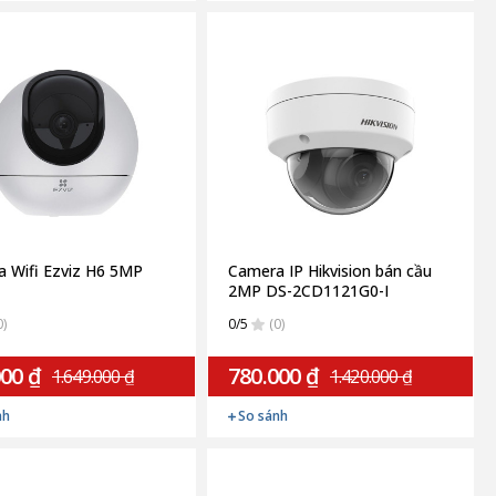
 Wifi Ezviz H6 5MP
Camera IP Hikvision bán cầu
2MP DS-2CD1121G0-I
0)
0/5
(0)
000 ₫
780.000 ₫
1.649.000 ₫
1.420.000 ₫
nh
So sánh