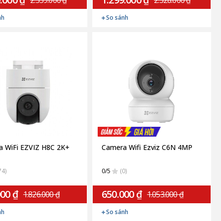
2.559.000 ₫
2.328.000 ₫
nh
So sánh
 WiFi EZVIZ H8C 2K+
Camera Wifi Ezviz C6N 4MP
74)
0/5
(0)
000 ₫
650.000 ₫
1.826.000 ₫
1.053.000 ₫
nh
So sánh