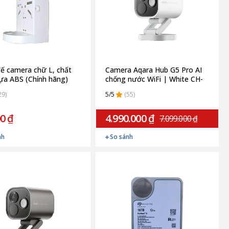
ế camera chữ L, chất
Camera Aqara Hub G5 Pro AI
hựa ABS (Chính hãng)
chống nước WiFi | White CH-
C07D (Quốc tế)
29)
5/5
(55)
0 ₫
4.990.000 ₫
7.099.000 ₫
nh
So sánh