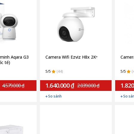
minh Aqara G3
Camera Wifi Ezviz H8x 2K⁺
Camera
c tế)
5/5
(44)
5/5
(
1.640.000 ₫
1.820
4.579.000 ₫
2.039.000 ₫
So sánh
So sá