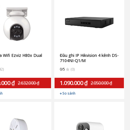
 Wifi Ezviz H80x Dual
Đầu ghi IP Hikvision 4 kênh DS-
7104NI-Q1/M
42)
0/5
(0)
.000 ₫
1.090.000 ₫
2.632.000 ₫
2.050.000 ₫
nh
So sánh