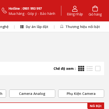
Hotline : 0901 993 997
Mua hàng - Góp ý - Bảo hành
Đăng nhập
Giỏ hàng
 nghệ
|
Dự án lắp đặt
|
Thương hiệu nổi bật
Chế độ xem :
nh
Camera Analog
Phụ Kiện Camera
Nổi Bật