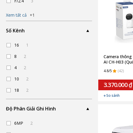
F/2.4
3
Xem tất cả
+1
Số Kênh
16
1
8
2
Camera thông 
AI CH-H03 (Quố
4
2
4.8/5
(42)
10
2
3.370.000 ₫
18
2
So sánh
Độ Phân Giải Ghi Hình
6MP
2