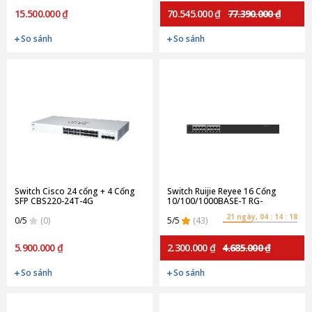
15.500.000 ₫
70.545.000 ₫
77.390.000 ₫
So sánh
So sánh
Switch Cisco 24 cổng + 4 Cổng
Switch Ruijie Reyee 16 Cổng
SFP CBS220-24T-4G
10/100/1000BASE-T RG-
ES216GC
21 ngày, 04 : 14 : 18
0/5
(0)
5/5
(43)
5.900.000 ₫
2.300.000 ₫
4.685.000 ₫
So sánh
So sánh