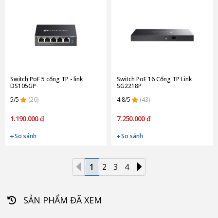
Switch PoE 5 cổng TP - link
Switch PoE 16 Cổng TP Link
DS105GP
SG2218P
5/5
(26)
4.8/5
(43)
1.190.000 ₫
7.250.000 ₫
So sánh
So sánh
1
2
3
4
SẢN PHẨM ĐÃ XEM