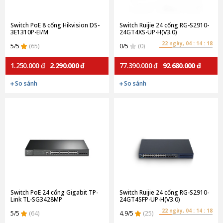
Switch PoE 8 cổng Hikvision DS-
Switch Ruijie 24 cổng RG-S2910-
3E1310P-EI/M
24GT4XS-UP-H(V3.0)
22 ngày, 04 : 14 : 18
5/5
(65)
0/5
(0)
1.250.000 ₫
2.290.000 ₫
77.390.000 ₫
92.680.000 ₫
So sánh
So sánh
Switch PoE 24 cổng Gigabit TP-
Switch Ruijie 24 cổng RG-S2910-
Link TL-SG3428MP
24GT4SFP-UP-H(V3.0)
22 ngày, 04 : 14 : 18
5/5
(64)
4.9/5
(25)