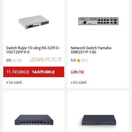
Switch Ruijie 10 cổng RG-S2910-
Network Switch Yamaha
10GT2SFP-P-E
SWR2311P-10G
22 ngày, 04 : 14 : 18
0/5
(0)
5/5
(51)
11.743.000 ₫
14.679.000 ₫
Liên hệ
So sánh
So sánh