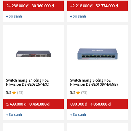
24.288.000 ₫
30.360.000 ₫
42.218.000 ₫
52.774.000 ₫
So sánh
So sánh
Switch mạng 24 cổng PoE
Switch mạng 8 cổng PoE
Hikvision DS-3E0326P-E(C)
Hikvision DS-3E0109P-E/M(B)
5/5
(43)
5/5
(75)
5.499.000 ₫
8.460.000 ₫
890.000 ₫
1.850.000 ₫
So sánh
So sánh