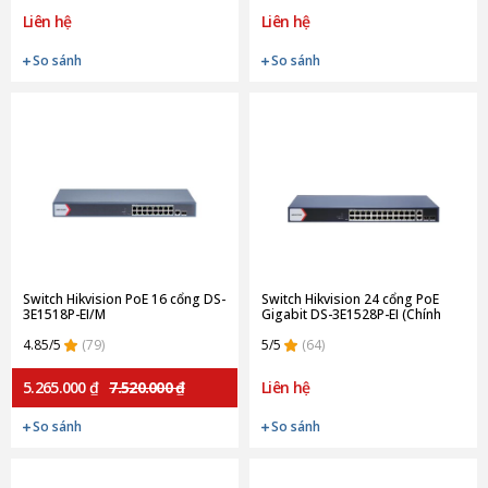
Liên hệ
Liên hệ
So sánh
So sánh
Switch Hikvision PoE 16 cổng DS-
Switch Hikvision 24 cổng PoE
3E1518P-EI/M
Gigabit DS-3E1528P-EI (Chính
hãng)
4.85/5
(79)
5/5
(64)
5.265.000 ₫
7.520.000 ₫
Liên hệ
So sánh
So sánh