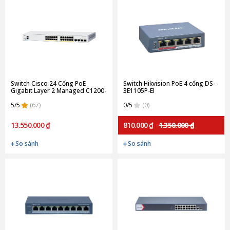
Switch Cisco 24 Cổng PoE
Switch Hikvision PoE 4 cổng DS-
Gigabit Layer 2 Managed C1200-
3E1105P-EI
24P-4G
5/5
(67)
0/5
(0)
13.550.000 ₫
810.000 ₫
1.350.000 ₫
So sánh
So sánh