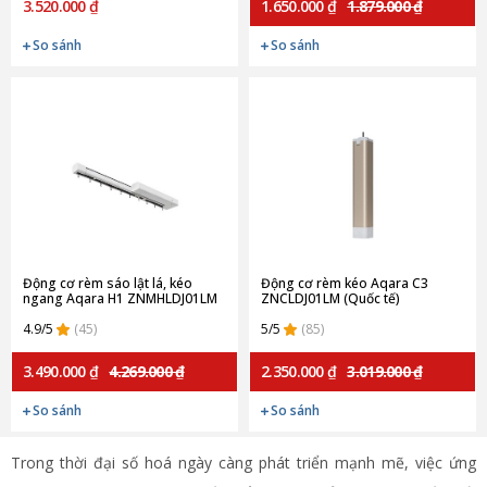
3.520.000 ₫
1.650.000 ₫
1.879.000 ₫
So sánh
So sánh
Động cơ rèm sáo lật lá, kéo
Động cơ rèm kéo Aqara C3
ngang Aqara H1 ZNMHLDJ01LM
ZNCLDJ01LM (Quốc tế)
(Quốc tế)
4.9/5
(45)
5/5
(85)
3.490.000 ₫
4.269.000 ₫
2.350.000 ₫
3.019.000 ₫
So sánh
So sánh
Trong thời đại số hoá ngày càng phát triển mạnh mẽ, việc ứng