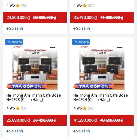
4.9/5
(45)
4.9/5
(34)
23.800.000 ₫
28.000.000 ₫
35.490.000 ₫
41.800.000 ₫
So sánh
So sánh
Trả góp 0%
Trả góp 0%
Hệ Thống Âm Thanh Cafe Bose
Hệ Thống Âm Thanh Cafe Bose
HACF23 (Chính Hãng)
HACF24 (Chính Hãng)
4.9/5
(56)
4.9/5
(56)
25.890.000 ₫
30.490.000 ₫
41.290.000 ₫
48.690.000 ₫
So sánh
So sánh