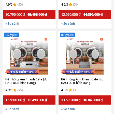
4.9/5
(35)
4.9/5
(56)
80.790.000 ₫
95.158.000 ₫
12.590.000 ₫
14.890.000 ₫
So sánh
So sánh
Trả góp 0%
Trả góp 0%
Hệ Thống Âm Thanh Cafe JBL
Hệ Thống Âm Thanh Cafe JBL
HACF04 (Chính Hãng)
HACF09 (Chính Hãng)
4.9/5
(45)
4.9/5
(35)
13.990.000 ₫
16.490.000 ₫
13.590.000 ₫
16.040.000 ₫
So sánh
So sánh