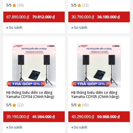
5/5
(36)
5/5
(23)
67.890.000 ₫
79.812.000 ₫
30.790.000 ₫
36.180.000 ₫
So sánh
So sánh
Hệ thống biểu diễn cơ động
Hệ thống biểu diễn cơ động
Yamaha CDY04 (Chính hãng)
Yamaha CDY05 (Chính hãng)
5/5
(22)
5/5
(65)
35.190.000 ₫
41.364.000 ₫
43.290.000 ₫
50.868.000 ₫
So sánh
So sánh