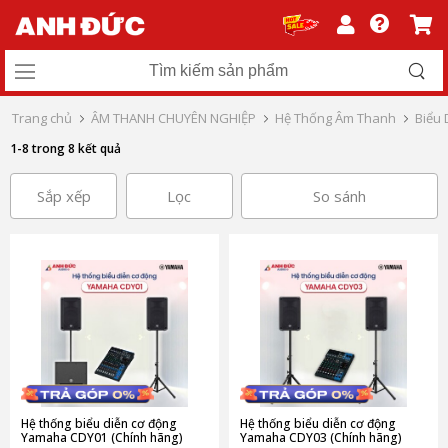
Trang chủ
ÂM THANH CHUYÊN NGHIỆP
Hệ Thống Âm Thanh
Biểu 
1-8 trong 8 kết quả
Sắp xếp
Lọc
So sánh
Hệ thống biểu diễn cơ động
Hệ thống biểu diễn cơ động
Yamaha CDY01 (Chính hãng)
Yamaha CDY03 (Chính hãng)