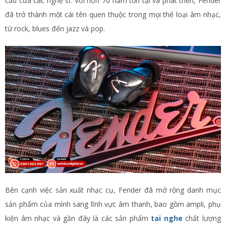
cầu của các nghệ sĩ. Với hơn 70 năm tồn tại và phát triển, Fender
đã trở thành một cái tên quen thuộc trong mọi thể loại âm nhạc,
từ rock, blues đến jazz và pop.
Bên cạnh việc sản xuất nhạc cụ, Fender đã mở rộng danh mục
sản phẩm của mình sang lĩnh vực âm thanh, bao gồm ampli, phụ
kiện âm nhạc và gần đây là các sản phẩm
tai nghe
chất lượng