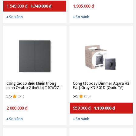
1.549.000 ₫
1.749.000 ₫
1.905.000 ₫
So sánh
So sánh
Công tắc cơ điều khiển thông
Công tắc xoay Dimmer Aqara H2
minh Orvibo 2 thiết bị T40W2Z |
EU | Gray KD-R01D (Quốc Tế)
Gray
5/5
(51)
5/5
(58)
2.080.000 ₫
959.000 ₫
1.199.000 ₫
So sánh
So sánh