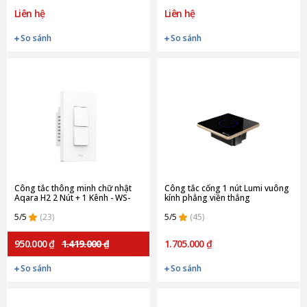
Liên hệ
Liên hệ
So sánh
So sánh
Công tắc thông minh chữ nhật
Công tắc cổng 1 nút Lumi vuông
Aqara H2 2 Nút + 1 Kênh - WS-
kính phẳng viền thẳng
K02E (Quốc tế)
champagne LM-S1G/VD | Black
5/5
(23)
5/5
(45)
950.000 ₫
1.419.000 ₫
1.705.000 ₫
So sánh
So sánh