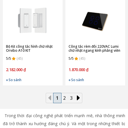
Bộ Kit công tắc hình chữ nhật
Công tắc rèm đôi 220VAC Lumi
Orvibo A10 KIT
chữ nhật ngang kính phẳng viền
thẳng champagne LM-S4C/ND |
5/5
(45)
Black
5/5
(45)
2.182.000 ₫
1.870.000 ₫
So sánh
So sánh
1
2
3
Trong thời đại công nghệ phát triển mạnh mẽ, nhà thông minh
đã trở thành xu hướng đáng chú ý. Và một trong những thiết bị