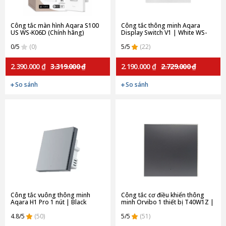
Công tắc màn hình Aqara S100
Công tắc thông minh Aqara
US WS-K06D (Chính hãng)
Display Switch V1 | White WS-
K02D (Quốc tế)
0/5
(0)
5/5
(22)
2.390.000 ₫
3.319.000 ₫
2.190.000 ₫
2.729.000 ₫
So sánh
So sánh
Công tắc vuông thông minh
Công tắc cơ điều khiển thông
Aqara H1 Pro 1 nút | Black
minh Orvibo 1 thiết bị T40W1Z |
QBKG30LM-B (Chính hãng)
Gray
4.8/5
(50)
5/5
(51)