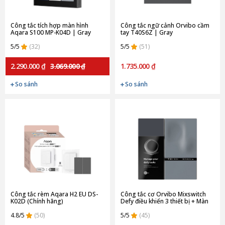
Công tắc tích hợp màn hình
Công tắc ngữ cảnh Orvibo cầm
Aqara S100 MP-K04D | Gray
tay T40S6Z | Gray
(Quốc tế)
5/5
(32)
5/5
(51)
2.290.000 ₫
3.069.000 ₫
1.735.000 ₫
So sánh
So sánh
Công tắc rèm Aqara H2 EU DS-
Công tắc cơ Orvibo Mixswitch
K02D (Chính hãng)
Defy điều khiển 3 thiết bị + Màn
hình DV10 | Gray
4.8/5
(50)
5/5
(45)