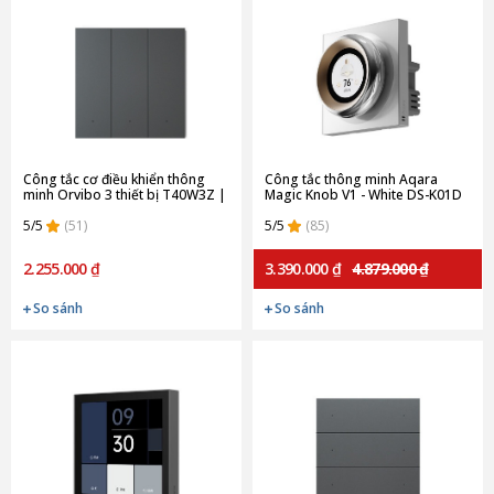
Công tắc cơ điều khiển thông
Công tắc thông minh Aqara
minh Orvibo 3 thiết bị T40W3Z |
Magic Knob V1 - White DS-K01D
Gray
(Quốc tế)
5/5
(51)
5/5
(85)
2.255.000 ₫
3.390.000 ₫
4.879.000 ₫
So sánh
So sánh