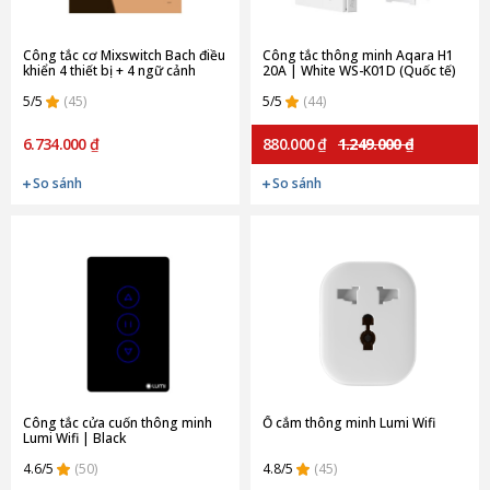
Công tắc cơ Mixswitch Bach điều
Công tắc thông minh Aqara H1
khiển 4 thiết bị + 4 ngữ cảnh
20A | White WS-K01D (Quốc tế)
Orvibo B10W8 | Gold
5/5
(45)
5/5
(44)
6.734.000 ₫
880.000 ₫
1.249.000 ₫
So sánh
So sánh
Công tắc cửa cuốn thông minh
Ổ cắm thông minh Lumi Wifi
Lumi Wifi | Black
4.6/5
(50)
4.8/5
(45)