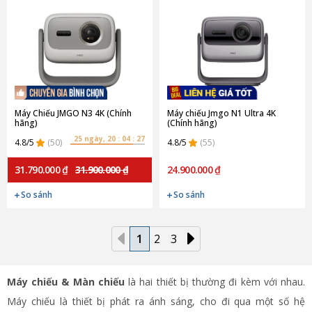
Máy Chiếu JMGO N3 4K (Chính
Máy chiếu Jmgo N1 Ultra 4K
hãng)
(Chính hãng)
25 ngày, 20 : 04 : 27
4.8/5
(50)
4.8/5
(55)
31.790.000 ₫
31.900.000 ₫
24.900.000 ₫
So sánh
So sánh
1
2
3
Máy chiếu & Màn chiếu
là hai thiết bị thường đi kèm với nhau.
Máy chiếu là thiết bị phát ra ánh sáng, cho đi qua một số hệ