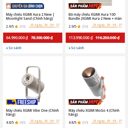
Máy chiếu XGIMI Aura 2 New |
Bộ máy chiếu XGIMI Aura 100
Moonlight Sand (Chính hãng)
Bundle (XGIMI Aura 2 New + màn
chiếu XGIMI 100 inch) | New
25 ngày, 20 : 04 : 27
25 ngày, 20 : 04 : 27
2.9/5
(50)
Moonlight Sand (Chính hãng)
2.9/5
(50)
64.990.000 ₫
78.300.000 ₫
113.990.000 ₫
116.200.000 ₫
So sánh
So sánh
Máy chiếu XGIMI Vibe One (Chính
Máy chiếu XGIMI MoGo 4 (Chính
hãng)
hãng)
25 ngày, 20 : 04 : 27
25 ngày, 20 : 04 : 27
4.8/5
(60)
4.8/5
(50)