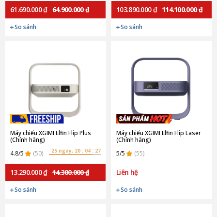
61.690.000 ₫
64.900.000 ₫
103.890.000 ₫
114.100.000 ₫
So sánh
So sánh
Máy chiếu XGIMI Elfin Flip Plus
Máy chiếu XGIMI Elfin Flip Laser
(Chính hãng)
(Chính hãng)
25 ngày, 20 : 04 : 27
4.8/5
(50)
5/5
(55)
13.290.000 ₫
14.300.000 ₫
Liên hệ
So sánh
So sánh