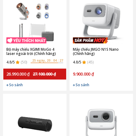
Bộ máy chiếu XGIMI MoGo 4
Máy chiếu JMGO N1S Nano
laser ngoài trời (Chính hãng)
(Chính hãng)
25 ngày, 20 : 04 : 27
4.8/5
(50)
4.8/5
(45)
26.990.000 ₫
27.100.000 ₫
9.900.000 ₫
So sánh
So sánh