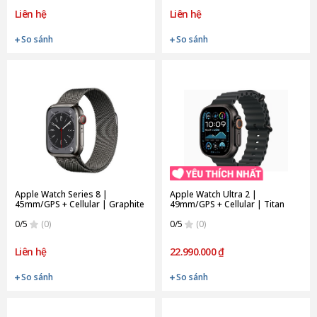
Liên hệ
Liên hệ
So sánh
So sánh
Apple Watch Series 8 |
Apple Watch Ultra 2 |
45mm/GPS + Cellular | Graphite
49mm/GPS + Cellular | Titan
Stainless Steel Case/Graphite
Black | Ocean Band | Small
Milanese Loop (Chính Hãng)
0/5
(0)
(Chính hãng)
0/5
(0)
Liên hệ
22.990.000 ₫
So sánh
So sánh