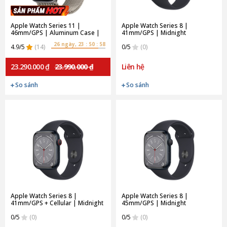
Apple Watch Series 11 |
Apple Watch Series 8 |
46mm/GPS | Aluminum Case |
41mm/GPS | Midnight
Space Gray/Stainless Steel
Aluminium Case/Midnight Sport
26 ngày, 23 : 50 : 57
(Chính hãng)
4.9/5
(14)
Band (Chính Hãng)
0/5
(0)
23.290.000 ₫
23.990.000 ₫
Liên hệ
So sánh
So sánh
Apple Watch Series 8 |
Apple Watch Series 8 |
41mm/GPS + Cellular | Midnight
45mm/GPS | Midnight
Aluminium Case/Midnight Sport
Aluminium Case/Midnight Sport
Band (Chính Hãng)
0/5
(0)
Band (Chính Hãng)
0/5
(0)