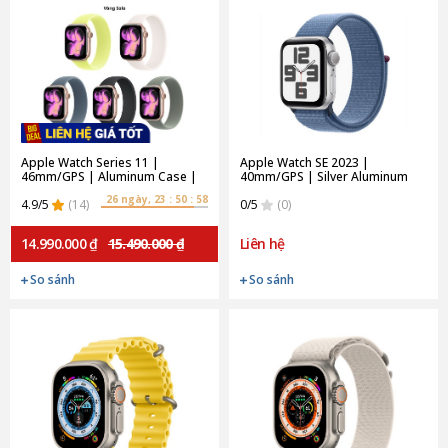
Apple Watch Series 11 |
Apple Watch SE 2023 |
46mm/GPS | Aluminum Case |
40mm/GPS | Silver Aluminum
Rose Gold/Rubber (Chính hãng)
Case/Winter Blue Sport Loop
26 ngày, 23 : 50 : 57
4.9/5
(14)
(Chính Hãng)
0/5
(0)
14.990.000 ₫
15.490.000 ₫
Liên hệ
So sánh
So sánh