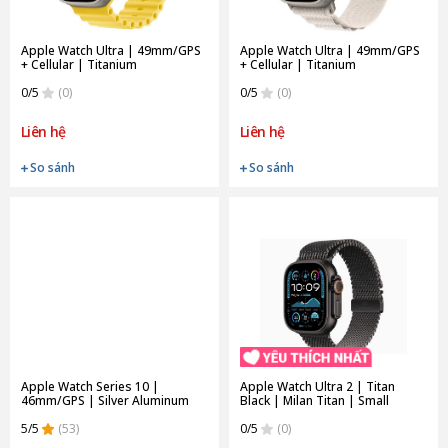
Apple Watch Ultra | 49mm/GPS
Apple Watch Ultra | 49mm/GPS
+ Cellular | Titanium
+ Cellular | Titanium
Case/Yellow Ocean Band (Chính
Case/Starlight Alpine Loop |
hãng)
0/5
(0)
Medium (Chính hãng)
0/5
(0)
Liên hệ
Liên hệ
So sánh
So sánh
Apple Watch Series 10 |
Apple Watch Ultra 2 | Titan
46mm/GPS | Silver Aluminum
Black | Milan Titan | Small
Case/ Solo Loop (Chính hãng)
(Chính hãng)
5/5
(53)
0/5
(0)