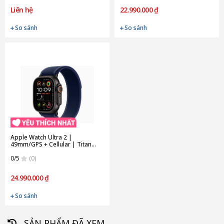
Liên hệ
22.990.000 ₫
So sánh
So sánh
Apple Watch Ultra 2 |
49mm/GPS + Cellular | Titan
Black | Trail Loop | Small (Chính
hãng)
0/5
(0)
24.990.000 ₫
So sánh
SẢN PHẨM ĐÃ XEM