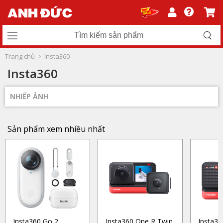
Trang chủ
Insta360
Insta360
NHIẾP ẢNH
Sản phẩm xem nhiều nhất
Insta360 Go 2
Insta360 One R Twin
Insta36