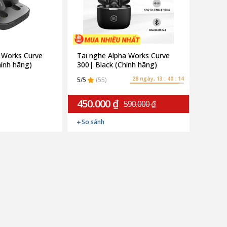
 Works Curve
Tai nghe Alpha Works Curve
hính hãng)
300| Black (Chính hãng)
28 ngày, 13 : 40 : 13
5/5
(55)
450.000 ₫
590.000 ₫
So sánh