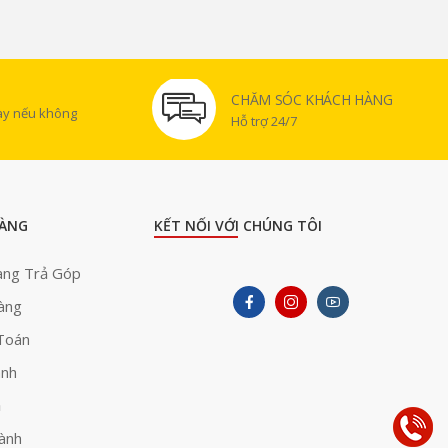
CHĂM SÓC KHÁCH HÀNG
gày nếu không
Hỗ trợ 24/7
ÀNG
KẾT NỐI VỚI CHÚNG TÔI
àng Trả Góp
àng
Toán
ành
ả
ành