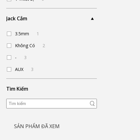
Jack Cắm
3.5mm
1
Không Có
2
-
3
AUX
3
Tìm Kiếm
SẢN PHẨM ĐÃ XEM