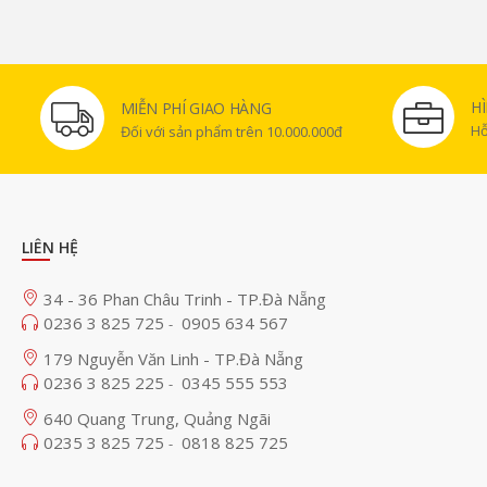
H
MIỄN PHÍ GIAO HÀNG
Hỗ
Đối với sản phẩm trên 10.000.000đ
LIÊN HỆ
34 - 36 Phan Châu Trinh - TP.Đà Nẵng
0236 3 825 725
0905 634 567
-
179 Nguyễn Văn Linh - TP.Đà Nẵng
0236 3 825 225
0345 555 553
-
640 Quang Trung, Quảng Ngãi
0235 3 825 725
0818 825 725
-