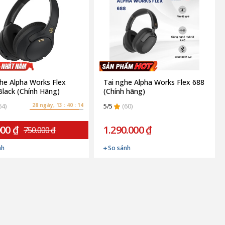
he Alpha Works Flex
Tai nghe Alpha Works Flex 688
Black (Chính Hãng)
(Chính hãng)
28 ngày, 13 : 40 : 13
64)
5/5
(60)
000 ₫
1.290.000 ₫
750.000 ₫
nh
So sánh