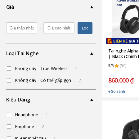
Giá
-
Lọc
Tai nghe Alpha
Loại Tai Nghe
| Black (Chính
5/5
(50)
Không dây - True Wireless
4
860.000 ₫
Không dây - Có thể gấp gọn
2
So sánh
Kiểu Dáng
Headphone
1
Earphone
2
In-ear (nhét tai)
1