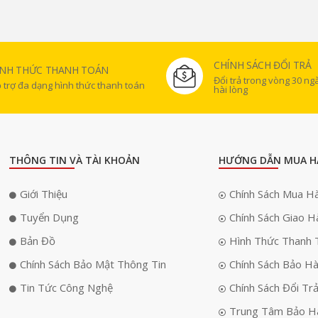
CHÍNH SÁCH ĐỔI TRẢ
ÌNH THỨC THANH TOÁN
Đổi trả trong vòng 30 n
 trợ đa dạng hình thức thanh toán
hài lòng
THÔNG TIN VÀ TÀI KHOẢN
HƯỚNG DẪN MUA H
Giới Thiệu
Chính Sách Mua H
Tuyển Dụng
Chính Sách Giao H
Bản Đồ
Hình Thức Thanh 
Chính Sách Bảo Mật Thông Tin
Chính Sách Bảo H
Tin Tức Công Nghệ
Chính Sách Đổi Tr
Trung Tâm Bảo H