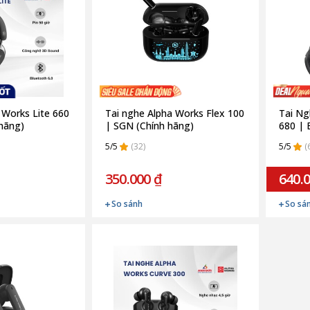
 Works Lite 660
Tai nghe Alpha Works Flex 100
Tai Ng
 hãng)
| SGN (Chính hãng)
680 | 
5/5
(32)
5/5
(
350.000 ₫
640.
So sánh
So sá