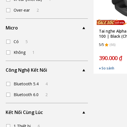
Over-ear
2
Micro
Tai nghe Alpha
100 | Black (C
Có
5
5/5
(66)
Không
1
390.000 ₫
So sánh
Công Nghệ Kết Nối
Bluetooth 5.4
4
Bluetooth 6.0
2
Kết Nối Cùng Lúc
1 Thiết bị
6