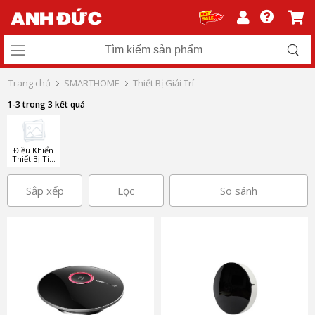
Trang chủ
SMARTHOME
Thiết Bị Giải Trí
1-3 trong 3 kết quả
Điều Khiển
Thiết Bị Tivi
- Điều hòa
Sắp xếp
Lọc
So sánh