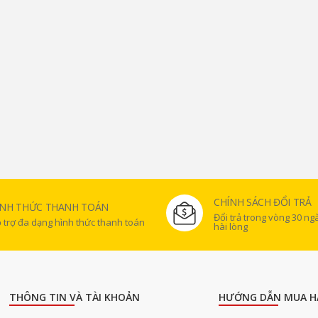
CHÍNH SÁCH ĐỔI TRẢ
ÌNH THỨC THANH TOÁN
Đổi trả trong vòng 30 n
 trợ đa dạng hình thức thanh toán
hài lòng
THÔNG TIN VÀ TÀI KHOẢN
HƯỚNG DẪN MUA H