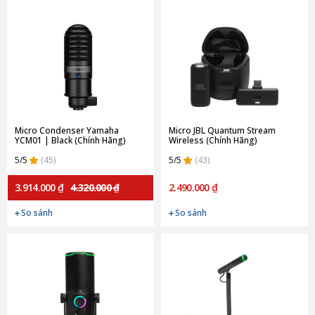
Micro Condenser Yamaha
Micro JBL Quantum Stream
YCM01 | Black (Chính Hãng)
Wireless (Chính Hãng)
5/5
(45)
5/5
(43)
3.914.000 ₫
4.320.000 ₫
2.490.000 ₫
So sánh
So sánh