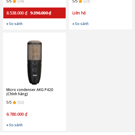
5/5
(34)
5/5
(23)
8.538.000 ₫
9.396.000 ₫
Liên hệ
So sánh
So sánh
Micro condenser AKG P420
(Chính hãng)
5/5
(52)
6.780.000 ₫
So sánh