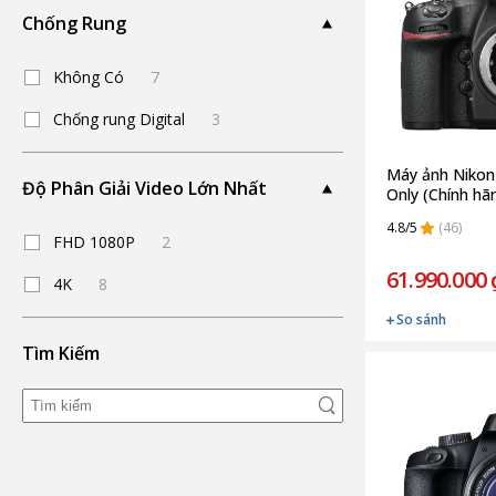
Chống Rung
Không Có
7
Chống rung Digital
3
Máy ảnh Nikon
Độ Phân Giải Video Lớn Nhất
Only (Chính hã
4.8/5
(46)
FHD 1080P
2
61.990.000 
4K
8
So sánh
Tìm Kiếm