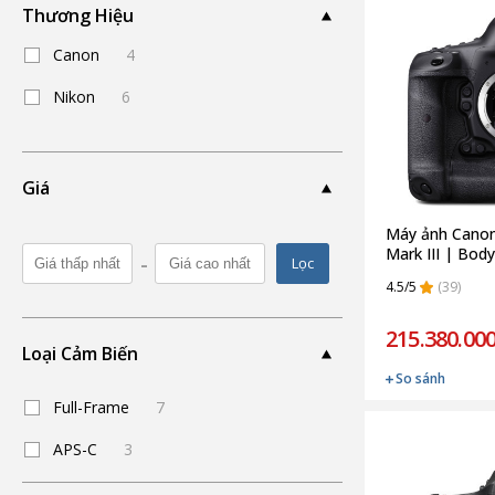
Thương Hiệu
Canon
4
Nikon
6
Giá
Máy ảnh Cano
Mark III | Body
-
Lọc
hãng)
4.5/5
(39)
215.380.000
Loại Cảm Biến
So sánh
Full-Frame
7
APS-C
3