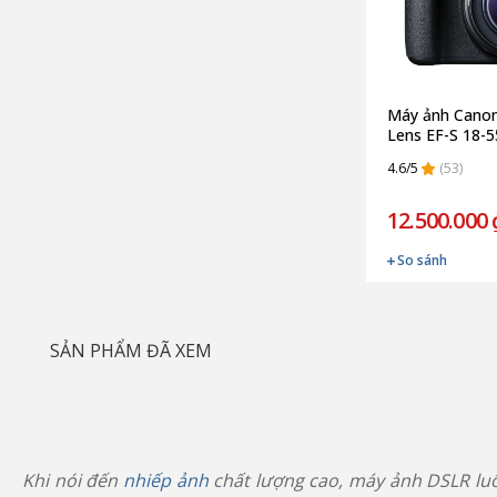
Máy ảnh Cano
Lens EF-S 18-5
III (Chính hãng)
4.6/5
(53)
12.500.000 
So sánh
SẢN PHẨM ĐÃ XEM
Khi nói đến
nhiếp ảnh
chất lượng cao, máy ảnh DSLR luô