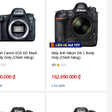
nh Canon EOS 6D Mark
Máy ảnh Nikon D6 | Body
ody Only (Chính Hãng)
Only (Chính hãng)
(35)
4/5
(43)
0.000 ₫
162.690.000 ₫
nh
So sánh