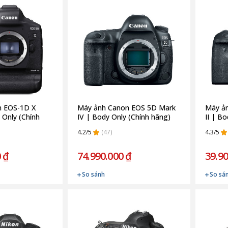
n EOS-1D X
Máy ảnh Canon EOS 5D Mark
Máy ả
 Only (Chính
IV | Body Only (Chính hãng)
II | B
4.2/5
(47)
4.3/5
 ₫
74.990.000 ₫
39.90
So sánh
So sá