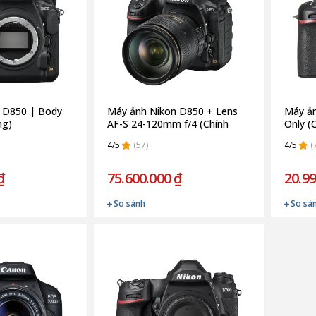
 D850 | Body
Máy ảnh Nikon D850 + Lens
Máy ản
ng)
AF-S 24-120mm f/4 (Chính
Only (
hãng)
4/5
(57)
4/5
(
₫
75.600.000 ₫
20.99
So sánh
So sá