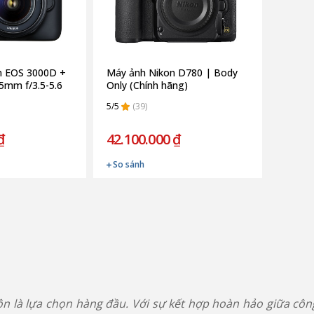
n EOS 3000D +
Máy ảnh Nikon D780 | Body
5mm f/3.5-5.6
Only (Chính hãng)
5/5
(39)
₫
42.100.000 ₫
So sánh
n là lựa chọn hàng đầu. Với sự kết hợp hoàn hảo giữa công