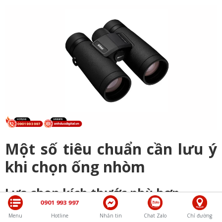
Một số tiêu chuẩn cần lưu ý
khi chọn ống nhòm
Lựa chọn kích thước phù hợp
0901 993 997
Ống nhòm kích thước lớn (Full-Size như 8x42, 10x50) có khả
Menu
Hotline
Nhắn tin
Chat Zalo
Chỉ đường