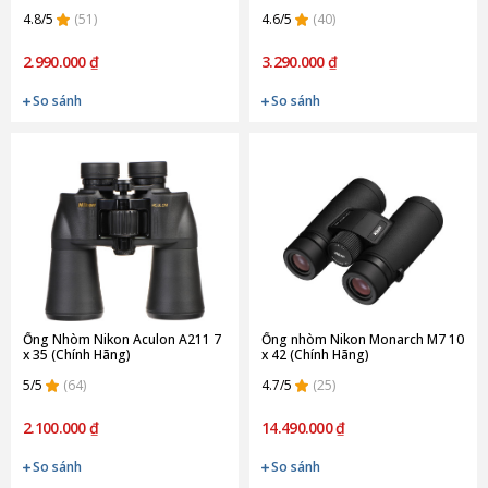
4.8/5
(51)
4.6/5
(40)
2.990.000 ₫
3.290.000 ₫
So sánh
So sánh
Ống Nhòm Nikon Aculon A211 7
Ống nhòm Nikon Monarch M7 10
x 35 (Chính Hãng)
x 42 (Chính Hãng)
5/5
(64)
4.7/5
(25)
2.100.000 ₫
14.490.000 ₫
So sánh
So sánh