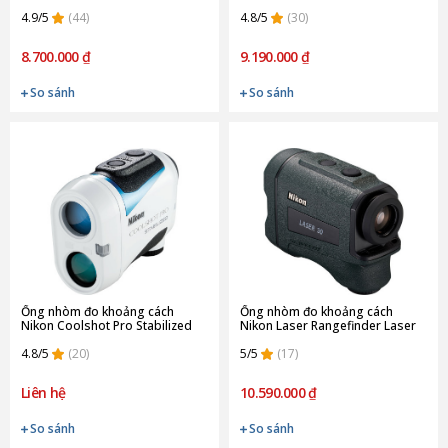
hãng)
4.9/5
(44)
4.8/5
(30)
8.700.000 ₫
9.190.000 ₫
So sánh
So sánh
Ống nhòm đo khoảng cách
Ống nhòm đo khoảng cách
Nikon Coolshot Pro Stabilized
Nikon Laser Rangefinder Laser
(Chính hãng)
30 (Chính hãng)
4.8/5
(20)
5/5
(17)
Liên hệ
10.590.000 ₫
So sánh
So sánh