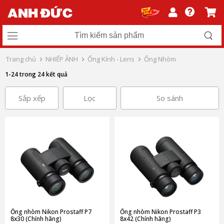
Trang chủ
NHIẾP ẢNH
Ống Kính - Lens
Ống Nhòm
1-24 trong 24 kết quả
Sắp xếp
Lọc
So sánh
Ống nhòm Nikon Prostaff P7
Ống nhòm Nikon Prostaff P3
8x30 (Chính hãng)
8x42 (Chính hãng)