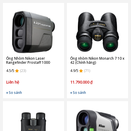
Ống Nhòm Nikon Laser
Ống nhòm Nikon Monarch 7 10 x
Rangefinder Prostaff 1000
42 (Chính hãng)
(Chính hãng)
4.5/5
(23)
4.9/5
(71)
Liên hệ
11.790.000 ₫
So sánh
So sánh