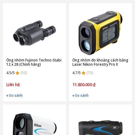
Ống nhòm Fujinon Techno-Stabi
Ống nhòm đo khoảng cách bằng
12 x 28 (Chính hãng)
Laser Nikon Forestry Pro II
(Chính hãng)
4.5/5
(50)
4.7/5
(73)
Liên hệ
11.800.000 ₫
So sánh
So sánh