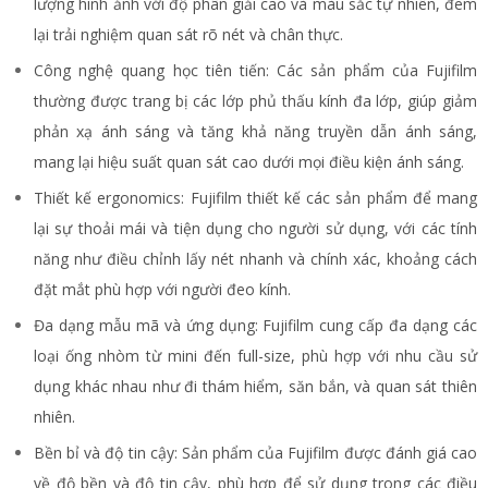
lượng hình ảnh với độ phân giải cao và màu sắc tự nhiên, đem
lại trải nghiệm quan sát rõ nét và chân thực.
Công nghệ quang học tiên tiến: Các sản phẩm của Fujifilm
thường được trang bị các lớp phủ thấu kính đa lớp, giúp giảm
phản xạ ánh sáng và tăng khả năng truyền dẫn ánh sáng,
mang lại hiệu suất quan sát cao dưới mọi điều kiện ánh sáng.
Thiết kế ergonomics: Fujifilm thiết kế các sản phẩm để mang
lại sự thoải mái và tiện dụng cho người sử dụng, với các tính
năng như điều chỉnh lấy nét nhanh và chính xác, khoảng cách
đặt mắt phù hợp với người đeo kính.
Đa dạng mẫu mã và ứng dụng: Fujifilm cung cấp đa dạng các
loại ống nhòm từ mini đến full-size, phù hợp với nhu cầu sử
dụng khác nhau như đi thám hiểm, săn bắn, và quan sát thiên
nhiên.
Bền bỉ và độ tin cậy: Sản phẩm của Fujifilm được đánh giá cao
về độ bền và độ tin cậy, phù hợp để sử dụng trong các điều