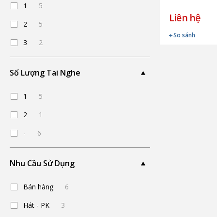
1
5
Liên hệ
2
5
So sánh
3
2
Số Lượng Tai Nghe
1
5
2
1
-
6
Nhu Cầu Sử Dụng
Bán hàng
6
Hát - PK
3