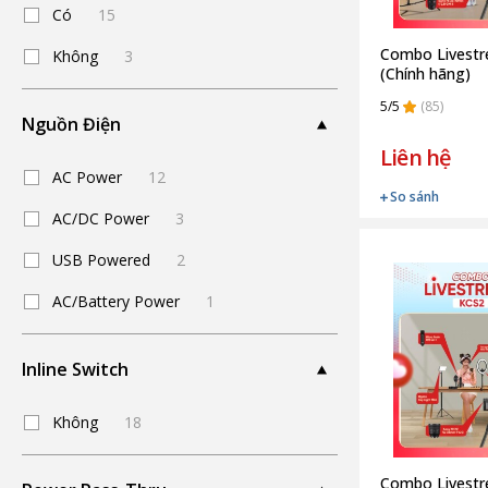
Có
15
Combo Livest
Không
3
(Chính hãng)
5/5
(85)
Nguồn Điện
Liên hệ
AC Power
12
So sánh
AC/DC Power
3
USB Powered
2
AC/Battery Power
1
Inline Switch
Không
18
Combo Livest