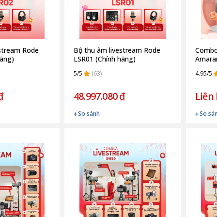
estream Rode
Bộ thu âm livestream Rode
Combo 
hãng)
LSR01 (Chính hãng)
Amaran
5/5
(63)
4.95/5
₫
48.997.080 ₫
Liên
So sánh
So sá