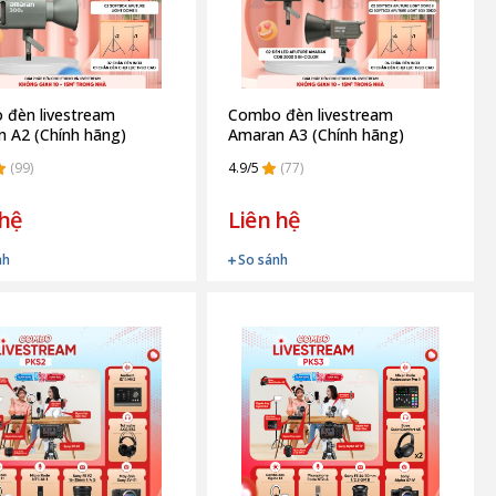
đèn livestream
Combo đèn livestream
 A2 (Chính hãng)
Amaran A3 (Chính hãng)
(99)
4.9/5
(77)
 hệ
Liên hệ
nh
So sánh