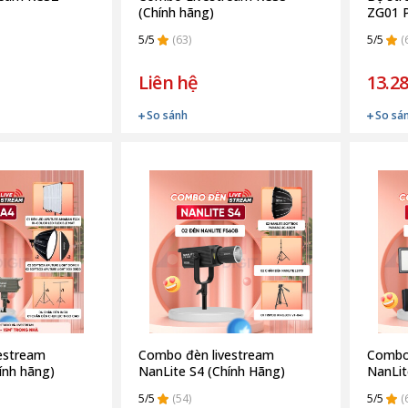
(Chính hãng)
ZG01 P
5/5
(63)
5/5
(
Liên hệ
13.28
So sánh
So sá
estream
Combo đèn livestream
Combo 
ính hãng)
NanLite S4 (Chính Hãng)
NanLit
5/5
(54)
5/5
(