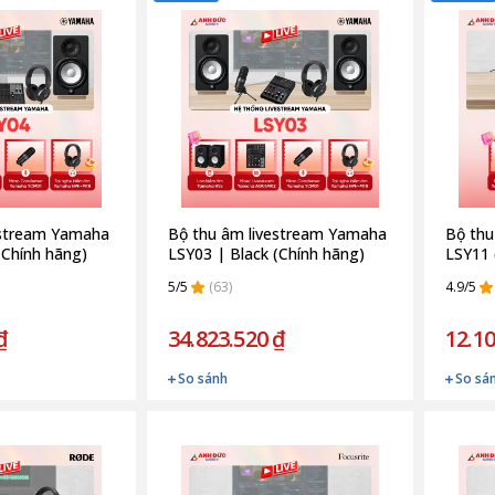
estream Yamaha
Bộ thu âm livestream Yamaha
Bộ thu
(Chính hãng)
LSY03 | Black (Chính hãng)
LSY11 
5/5
(63)
4.9/5
₫
34.823.520 ₫
12.10
So sánh
So sá