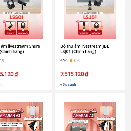
 âm livestream Shure
Bộ thu âm livestream JBL
(Chính hãng)
LSJ01 (Chính hãng)
23)
4.9/5
(24)
5.120 ₫
7.515.120 ₫
nh
So sánh