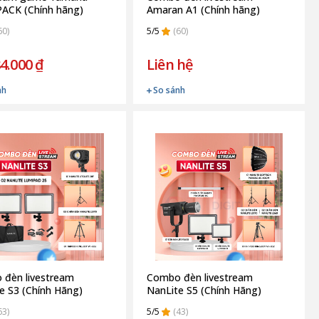
ACK (Chính hãng)
Amaran A1 (Chính hãng)
60)
5/5
(60)
4.000 ₫
Liên hệ
nh
So sánh
đèn livestream
Combo đèn livestream
e S3 (Chính Hãng)
NanLite S5 (Chính Hãng)
63)
5/5
(43)