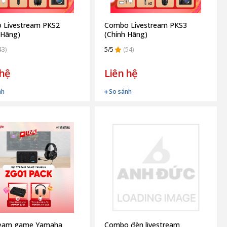
 Livestream PKS2
Combo Livestream PKS3
 Hãng)
(Chính Hãng)
43)
5/5
(54)
 hệ
Liên hệ
nh
So sánh
ream game Yamaha
Combo đèn livestream