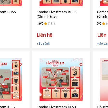
ream BHS5
Combo Livestream BHS6
Combo
(Chính hãng)
(Chính
4.9/5
(111)
5/5
(
Liên hệ
Liên
So sánh
So sá
ream KCS2
Combo Livestream KCS3
Bộ st