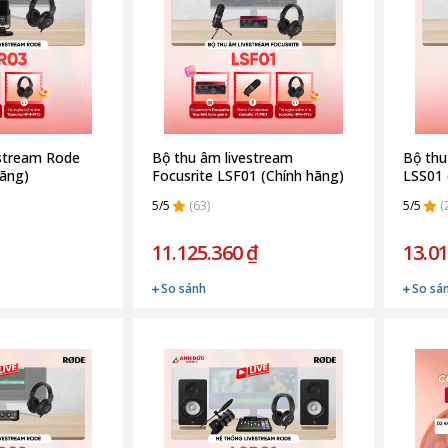
estream Rode
Bộ thu âm livestream
Bộ thu
hãng)
Focusrite LSF01 (Chính hãng)
LSS01 
5/5
(63)
5/5
(
11.125.360 ₫
13.01
So sánh
So sá