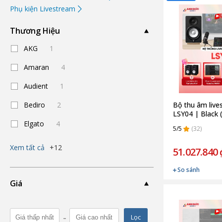
Phụ kiện Livestream
Thương Hiệu
AKG
1
Amaran
4
Audient
1
Bediro
2
Bộ thu âm liv
LSY04 | Black 
Elgato
4
5/5
(32)
Xem tất cả
+12
51.027.840 
So sánh
Giá
-
Lọc