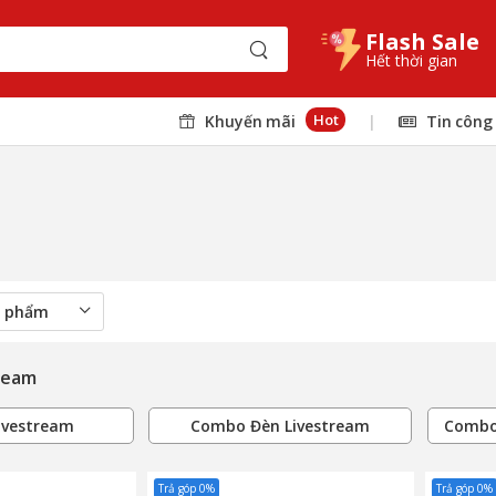
Flash Sale
Hết thời gian
Hot
Khuyến mãi
|
Tin công
tream
ivestream
Combo Đèn Livestream
Combo
Trả góp 0%
Trả góp 0%