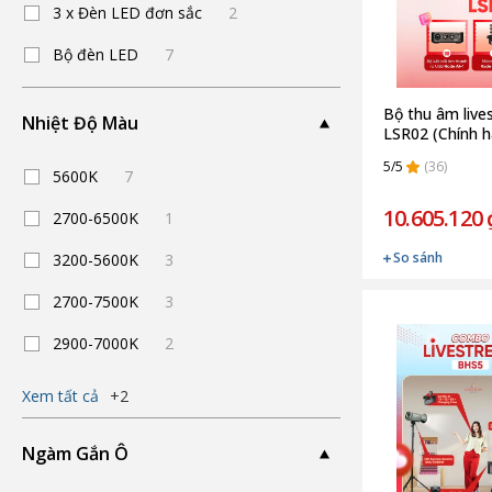
3 x Đèn LED đơn sắc
2
Bộ đèn LED
7
Bộ thu âm liv
Nhiệt Độ Màu
LSR02 (Chính 
5/5
(36)
5600K
7
10.605.120 
2700-6500K
1
So sánh
3200-5600K
3
2700-7500K
3
2900-7000K
2
Xem tất cả
+2
Ngàm Gắn Ô