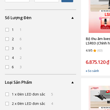
Số Lượng Đèn
1
1
Bộ thu âm liv
2
6
LSR03 (Chính 
3
6
4.9/5
(63)
4
2
6.875.120 ₫
6
3
So sánh
Loại Sản Phẩm
1 x Đèn LED đơn sắc
5
2 x Đèn LED đơn sắc
4