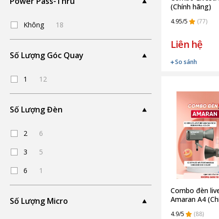
Power Pass-Thru
(Chính hãng)
4.95/5
(77)
Không
18
Liên hệ
Số Lượng Góc Quay
So sánh
1
12
Số Lượng Đèn
2
6
3
5
6
1
Combo đèn liv
Amaran A4 (Ch
Số Lượng Micro
4.9/5
(88)