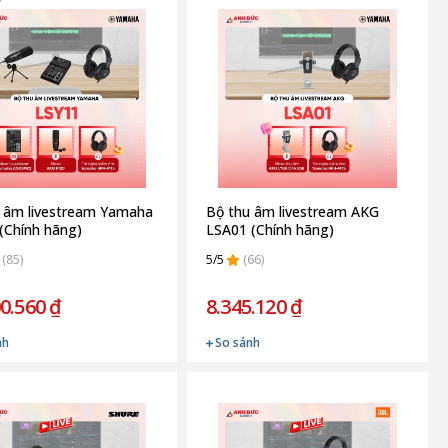
 âm livestream Yamaha
Bộ thu âm livestream AKG
(Chính hãng)
LSA01 (Chính hãng)
(85)
5/5
(66)
0.560 ₫
8.345.120 ₫
nh
So sánh