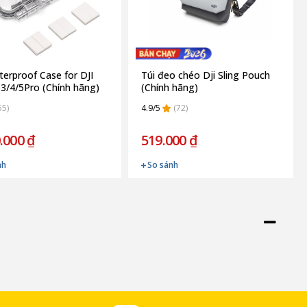
terproof Case for DJI
Túi đeo chéo Dji Sling Pouch
 3/4/5Pro (Chính hãng)
(Chính hãng)
55)
4.9/5
(72)
.000 ₫
519.000 ₫
nh
So sánh