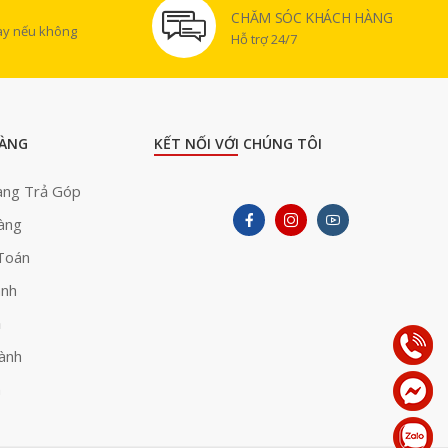
CHĂM SÓC KHÁCH HÀNG
gày nếu không
Hỗ trợ 24/7
ÀNG
KẾT NỐI VỚI CHÚNG TÔI
àng Trả Góp
àng
Toán
ành
ả
ành
h