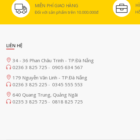
H
MIỄN PHÍ GIAO HÀNG
Hỗ
Đối với sản phẩm trên 10.000.000đ
LIÊN HỆ
34 - 36 Phan Châu Trinh - TP.Đà Nẵng
0236 3 825 725
0905 634 567
-
179 Nguyễn Văn Linh - TP.Đà Nẵng
0236 3 825 225
0345 555 553
-
640 Quang Trung, Quảng Ngãi
0235 3 825 725
0818 825 725
-