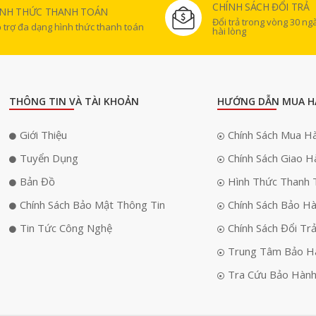
CHÍNH SÁCH ĐỔI TRẢ
ÌNH THỨC THANH TOÁN
Đổi trả trong vòng 30 n
 trợ đa dạng hình thức thanh toán
hài lòng
THÔNG TIN VÀ TÀI KHOẢN
HƯỚNG DẪN MUA H
Giới Thiệu
Chính Sách Mua H
Tuyển Dụng
Chính Sách Giao H
Bản Đồ
Hình Thức Thanh 
Chính Sách Bảo Mật Thông Tin
Chính Sách Bảo H
Tin Tức Công Nghệ
Chính Sách Đổi Tr
Trung Tâm Bảo H
Tra Cứu Bảo Hàn