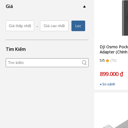
Giá
-
Lọc
DJI Osmo Poc
Tìm Kiếm
Adapter (Chính
5/5
(75)
899.000 ₫
So sánh