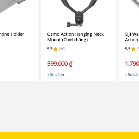
Phone Holder
Osmo Action Hanging Neck
DJI Wa
Mount (Chính hãng)
Action
5/5
(60)
5/5
(
599.000 ₫
1.790
So sánh
So sá