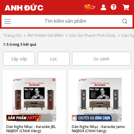
Trang chủ
ÂM THANH GIA ĐÌNH
Dàn Âm Thanh Phối Ghép
Dàn Ng
1-5 trong 5 kết quả
Sắp xếp
Lọc
So sánh
Dàn Nghe Nhạc - Karaoke JBL
Dàn Nghe Nhạc - Karaoke Jamo
NKJB01 (Chính Hãng)
NKJB04 (Chính hãng)