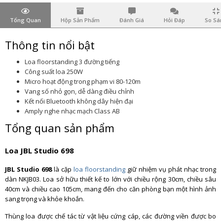
Tổng Quan
Hộp Sản Phẩm
Đánh Giá
Hỏi Đáp
So Sá
Thông tin nổi bật
Loa floorstanding 3 đường tiếng
Công suất loa 250W
Micro hoạt động trong phạm vi 80-120m
Vang số nhỏ gọn, dễ dàng điều chỉnh
Kết nối Bluetooth không dây hiện đại
Amply nghe nhạc mạch Class AB
Tổng quan sản phẩm
Loa JBL Studio 698
JBL Studio 698
là cặp
loa floorstanding
giữ nhiệm vụ phát nhạc trong
dàn NKJB03. Loa sở hữu thiết kế to lớn với chiều rộng 30cm, chiều sâu
40cm và chiều cao 105cm, mang đến cho căn phòng bạn một hình ảnh
sang trọng và khỏe khoắn.
Thùng loa được chế tác từ vật liệu cứng cáp, các đường viền được bo