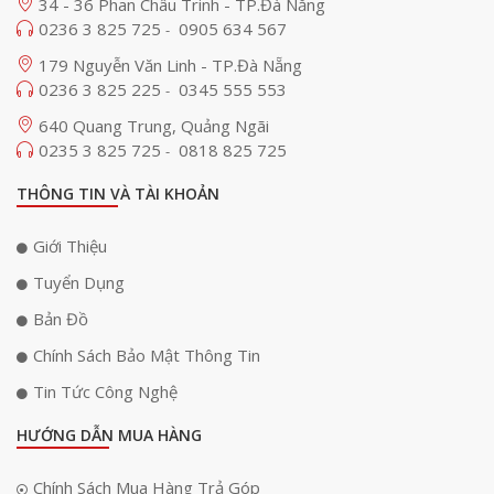
Bộ micro Neko MK600 sử dụng tần số UHF siêu cao 640-690MHz, có khả
34 - 36 Phan Châu Trinh - TP.Đà Nẵng
năng truyền phát dữ liệu trong phạm vi lý tưởng từ 80-120m, ngay cả
0236 3 825 725
0905 634 567
-
trong không gian phòng có nhiều vật cản. Cũng chính vì vậy, bạn có thể
179 Nguyễn Văn Linh - TP.Đà Nẵng
tự do di chuyển trong quá trình ca hát hò mà không lo bị mất tín hiệu
0236 3 825 225
0345 555 553
âm thanh.
-
640 Quang Trung, Quảng Ngãi
0235 3 825 725
0818 825 725
-
THÔNG TIN VÀ TÀI KHOẢN
Giới Thiệu
Tuyển Dụng
Bản Đồ
Chính Sách Bảo Mật Thông Tin
Tin Tức Công Nghệ
HƯỚNG DẪN MUA HÀNG
Chính Sách Mua Hàng Trả Góp