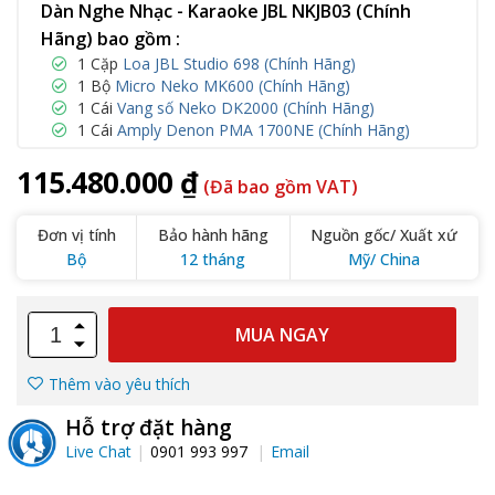
Dàn Nghe Nhạc - Karaoke JBL NKJB03 (Chính
Hãng) bao gồm :
1 Cặp
Loa JBL Studio 698 (Chính Hãng)
1 Bộ
Micro Neko MK600 (Chính Hãng)
1 Cái
Vang số Neko DK2000 (Chính Hãng)
1 Cái
Amply Denon PMA 1700NE (Chính Hãng)
115.480.000 ₫
(Đã bao gồm VAT)
Đơn vị tính
Bảo hành hãng
Nguồn gốc/ Xuất xứ
Bộ
12 tháng
Mỹ/ China
MUA NGAY
Thêm vào yêu thích
Hỗ trợ đặt hàng
Live Chat
0901 993 997
Email