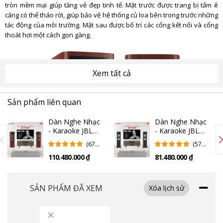
tròn mềm mại giúp tăng vẻ đẹp tinh tế. Mặt trước được trang bị tấm ê
căng có thể tháo rời, giúp bảo vệ hệ thống củ loa bên trong trước những
tác động của môi trường. Mặt sau được bố trí các cổng kết nối và cổng
thoát hơi một cách gọn gàng.
Xem tất cả
Sản phẩm liên quan
Dàn Nghe Nhạc
Dàn Nghe Nhạc
- Karaoke JBL
- Karaoke JBL
NKJB01 (Chính
NKJB02 (Chính
(67
(57
Hãng)
Hãng)
Đánh
Đánh
110.480.000 ₫
81.480.000 ₫
Giá)
Giá)
SẢN PHẨM ĐÃ XEM
Xóa lịch sử
×