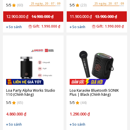
25 ngày, 20 : 07 : 08
25 ngày, 20 : 07 : 08
5/5
(60)
5/5
(23)
12.900.000 ₫
14.900.000 ₫
11.900.000 ₫
13.900.000 ₫
Gift:
1.990.000 ₫
Gift:
1.990.000 ₫
So sánh
So sánh
Loa Party Alpha Works Studio
Loa Karaoke Bluetooth SONIK
110 (Chính hãng)
Plus | Black (Chính hãng)
5/5
(65)
5/5
(44)
4.860.000 ₫
1.290.000 ₫
So sánh
So sánh