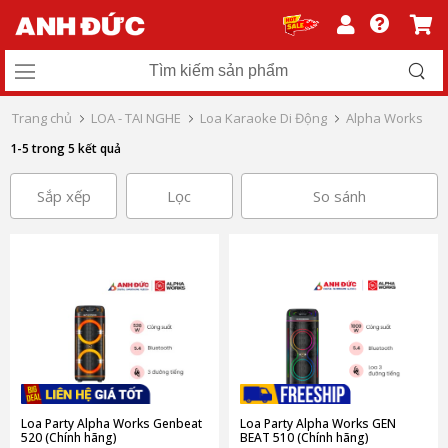
Trang chủ
LOA - TAI NGHE
Loa Karaoke Di Động
Alpha Works
1-5 trong 5 kết quả
Sắp xếp
Lọc
So sánh
Loa Party Alpha Works Genbeat
Loa Party Alpha Works GEN
520 (Chính hãng)
BEAT 510 (Chính hãng)