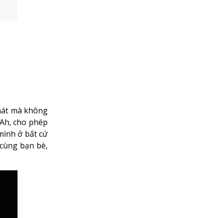
 hát mà không
mAh, cho phép
mình ở bất cứ
 cùng bạn bè,