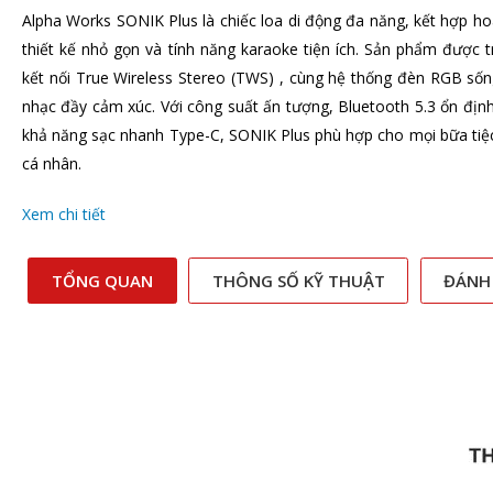
Alpha Works SONIK Plus là chiếc loa di động đa năng, kết hợp 
thiết kế nhỏ gọn và tính năng karaoke tiện ích. Sản phẩm được t
kết nối True Wireless Stereo (TWS) , cùng hệ thống đèn RGB sốn
nhạc đầy cảm xúc. Với công suất ấn tượng, Bluetooth 5.3 ổn định 
khả năng sạc nhanh Type-C, SONIK Plus phù hợp cho mọi bữa tiệc, 
cá nhân.
Xem chi tiết
TỔNG QUAN
THÔNG SỐ KỸ THUẬT
ĐÁNH