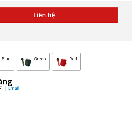
Liên hệ
Blue
Green
Red
àng
97
Email