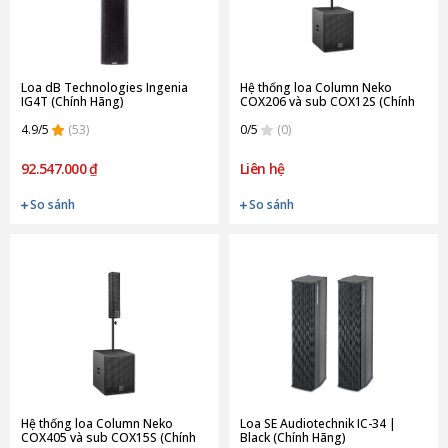
Loa dB Technologies Ingenia
Hệ thống loa Column Neko
IG4T (Chính Hãng)
COX206 và sub COX12S (Chính
Hãng)
4.9/5
(53)
0/5
(0)
92.547.000 ₫
Liên hệ
So sánh
So sánh
Hệ thống loa Column Neko
Loa SE Audiotechnik IC-34 |
COX405 và sub COX15S (Chính
Black (Chính Hãng)