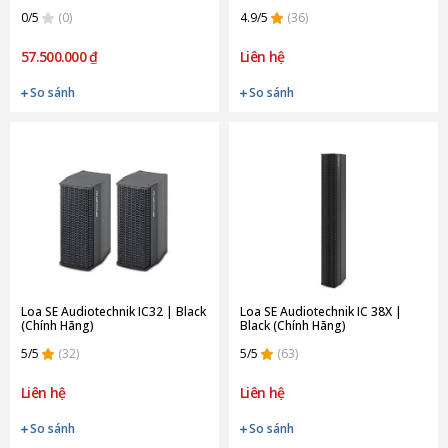
Hãng)
0/5
(0)
4.9/5
(36)
57.500.000 ₫
Liên hệ
So sánh
So sánh
Loa SE Audiotechnik IC32 | Black
Loa SE Audiotechnik IC 38X |
(Chính Hãng)
Black (Chính Hãng)
5/5
(32)
5/5
(63)
Liên hệ
Liên hệ
So sánh
So sánh