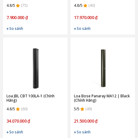
4.8/5
(75)
4.8/5
(40)
7.900.000 ₫
17.970.000 ₫
So sánh
So sánh
Loa JBL CBT 100LA-1 (Chính
Loa Bose Panaray MA12 | Black
Hãng)
(Chính Hãng)
4.8/5
(60)
5/5
(49)
34.070.000 ₫
21.500.000 ₫
So sánh
So sánh