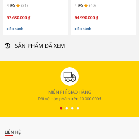
(Chính hãng)
hãng)
4.9/5
(31)
4.9/5
(40)
57.680.000 ₫
64.990.000 ₫
So sánh
So sánh
SẢN PHẨM ĐÃ XEM
MIỄN PHÍ GIAO HÀNG
Đối với sản phẩm trên 10.000.000đ
LIÊN HỆ