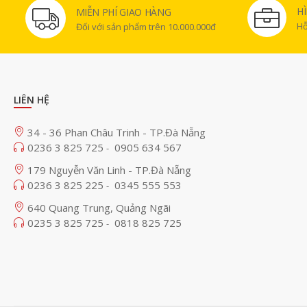
H
MIỄN PHÍ GIAO HÀNG
Hỗ
Đối với sản phẩm trên 10.000.000đ
LIÊN HỆ
34 - 36 Phan Châu Trinh - TP.Đà Nẵng
0236 3 825 725
0905 634 567
-
179 Nguyễn Văn Linh - TP.Đà Nẵng
0236 3 825 225
0345 555 553
-
640 Quang Trung, Quảng Ngãi
0235 3 825 725
0818 825 725
-