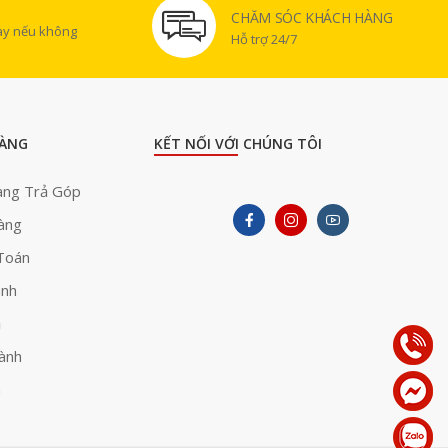
CHĂM SÓC KHÁCH HÀNG
gày nếu không
Hỗ trợ 24/7
ÀNG
KẾT NỐI VỚI CHÚNG TÔI
àng Trả Góp
àng
Toán
ành
ả
ành
h