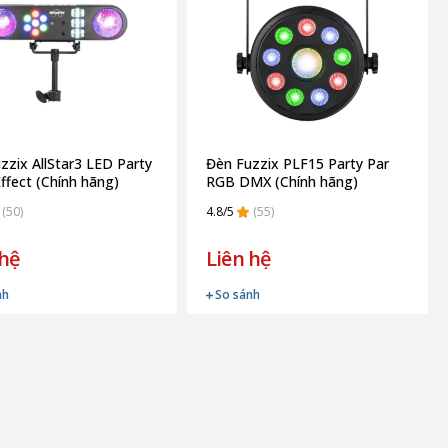
zzix AllStar3 LED Party
Đèn Fuzzix PLF15 Party Par
Effect (Chính hãng)
RGB DMX (Chính hãng)
(50)
4.8/5
(55)
 hệ
Liên hệ
nh
So sánh