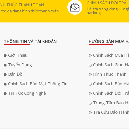
CHÍNH SÁCH ĐỔI TRẢ
ÌNH THỨC THANH TOÁN
Đổi trả trong vòng 30 n
 trợ đa dạng hình thức thanh toán
hài lòng
THÔNG TIN VÀ TÀI KHOẢN
HƯỚNG DẪN MUA H
Giới Thiệu
Chính Sách Mua H
Tuyển Dụng
Chính Sách Giao H
Bản Đồ
Hình Thức Thanh 
Chính Sách Bảo Mật Thông Tin
Chính Sách Bảo H
Tin Tức Công Nghệ
Chính Sách Đổi Tr
Trung Tâm Bảo H
Tra Cứu Bảo Hàn