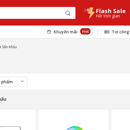
Flash Sale
Hết thời gian
Hot
Khuyến mãi
|
Tin công
a Sân Khấu
hấu