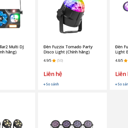
lar2 Multi DJ
Đèn Fuzzix Tornado Party
Đèn Fu
ính hãng)
Disco Light (Chính hãng)
Light 
4.9/5
(50)
4.8/5
Liên hệ
Liên
So sánh
So sá