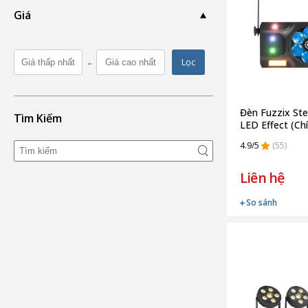
Giá
-
Lọc
Đèn Fuzzix Stel
Tìm Kiếm
LED Effect (Ch
4.9/5
(55)
Liên hệ
So sánh