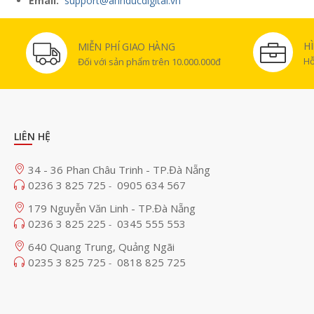
Email:
support@anhducdigital.vn
H
MIỄN PHÍ GIAO HÀNG
Hỗ
Đối với sản phẩm trên 10.000.000đ
LIÊN HỆ
34 - 36 Phan Châu Trinh - TP.Đà Nẵng
0236 3 825 725
0905 634 567
-
179 Nguyễn Văn Linh - TP.Đà Nẵng
0236 3 825 225
0345 555 553
-
640 Quang Trung, Quảng Ngãi
0235 3 825 725
0818 825 725
-