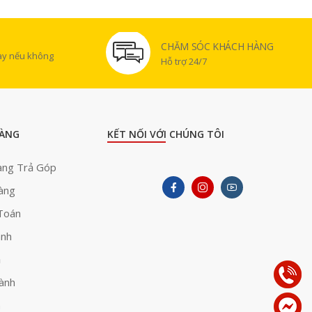
CHĂM SÓC KHÁCH HÀNG
gày nếu không
Hỗ trợ 24/7
ÀNG
KẾT NỐI VỚI CHÚNG TÔI
àng Trả Góp
àng
Toán
ành
ả
ành
h