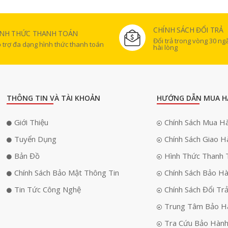
CHÍNH SÁCH ĐỔI TRẢ
ÌNH THỨC THANH TOÁN
Đổi trả trong vòng 30 n
 trợ đa dạng hình thức thanh toán
hài lòng
THÔNG TIN VÀ TÀI KHOẢN
HƯỚNG DẪN MUA H
Giới Thiệu
Chính Sách Mua H
Tuyển Dụng
Chính Sách Giao H
Bản Đồ
Hình Thức Thanh 
Chính Sách Bảo Mật Thông Tin
Chính Sách Bảo H
Tin Tức Công Nghệ
Chính Sách Đổi Tr
Trung Tâm Bảo H
Tra Cứu Bảo Hàn