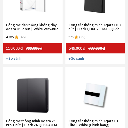
Công tắc dán tường không dây
Công tắc thông minh Aqara D1 1
Aqara H1 2 nút | White WRS-R02
nút | Black QBKG23LM-B (Quốc
(Quốc tế)
tế)
4.8/5
(46)
5/5
(29)
550.000 ₫
799.000 ₫
549.000 ₫
789.000 ₫
So sánh
So sánh
Công tắc thông minh Aqara Z1
Công tắc thông minh Aqara H1
Pro 1 nút | Black ZNQBKG42LM
Elite | White (Chính hãng)