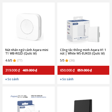
Nút nhấn ngữ cảnh Aqara mini
Công tắc thông minh Aqara H1 1
T1 WB-R02D (Quốc tế)
nút | White WS-EUK03 (Quốc tế)
4.6/5
(77)
5/5
(36)
319.000 ₫
469.000 ₫
650.000 ₫
859.000 ₫
So sánh
So sánh