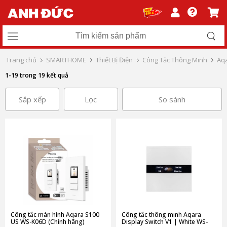
Trang chủ
SMARTHOME
Thiết Bị Điện
Công Tắc Thông Minh
Aq
1-19 trong 19 kết quả
Sắp xếp
Lọc
So sánh
Công tắc màn hình Aqara S100
Công tắc thông minh Aqara
US WS-K06D (Chính hãng)
Display Switch V1 | White WS-