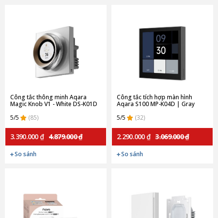
Công tắc thông minh Aqara
Công tắc tích hợp màn hình
Magic Knob V1 - White DS-K01D
Aqara S100 MP-K04D | Gray
(Quốc tế)
(Quốc tế)
5/5
(85)
5/5
(32)
3.390.000 ₫
4.879.000 ₫
2.290.000 ₫
3.069.000 ₫
So sánh
So sánh