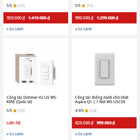
K02E (Quốc tế)
5/5
(23)
5/5
(52)
950.000 ₫
1.419.000 ₫
990.000 ₫
1.299.000 ₫
So sánh
So sánh
Công tắc Dimmer H2 US WS-
Công tắc thông minh chữ nhật
K05E (Quốc tế)
Aqara Q1 | 1 Nút WS-USC03
(Quốc tế)
5/5
(25)
4.9/5
(24)
Liên hệ
620.000 ₫
999.000 ₫
So sánh
So sánh