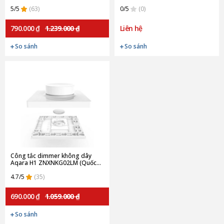
(Quốc tế)
5/5
(63)
0/5
(0)
790.000 ₫
1.239.000 ₫
Liên hệ
So sánh
So sánh
Công tắc dimmer không dây
Aqara H1 ZNXNKG02LM (Quốc
tế)
4.7/5
(35)
690.000 ₫
1.059.000 ₫
So sánh