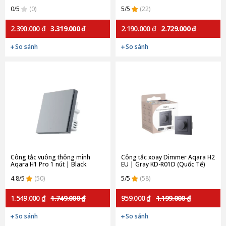
K02D (Quốc tế)
0/5
(0)
5/5
(22)
2.390.000 ₫
3.319.000 ₫
2.190.000 ₫
2.729.000 ₫
So sánh
So sánh
Công tắc vuông thông minh
Công tắc xoay Dimmer Aqara H2
Aqara H1 Pro 1 nút | Black
EU | Gray KD-R01D (Quốc Tế)
QBKG30LM-B (Chính hãng)
4.8/5
(50)
5/5
(58)
1.549.000 ₫
1.749.000 ₫
959.000 ₫
1.199.000 ₫
So sánh
So sánh