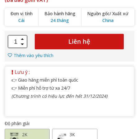
(Đã bao gồm VAT)
Đơn vị tính
Bảo hành hãng
Nguồn gốc/ Xuất xứ
Cái
24 tháng
China
Liên hệ
Thêm vào yêu thích
Lưu ý :
👉 Giao hàng miễn phí toàn quốc
👉 Miễn phí hỗ trợ từ xa 24/7
(Chương trình có hiệu lực đến hết 31/12/2024)
Độ phân giải
2K
3K