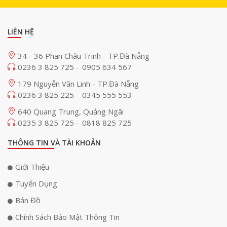
LIÊN HỆ
34 - 36 Phan Châu Trinh - TP.Đà Nẵng
0236 3 825 725
0905 634 567
-
179 Nguyễn Văn Linh - TP.Đà Nẵng
Khi có hoạt động của người, Camera Wifi Ezviz H8 2K cung cấp thông
0236 3 825 225
0345 555 553
-
báo chính xác, loại bỏ cảnh báo giả do các yếu tố không quan trọng
như lá cây rơi hoặc côn trùng bay. Điều này đảm bảo rằng bạn chỉ nhận
640 Quang Trung, Quảng Ngãi
cảnh báo khi có hoạt động thực sự của người hoặc phương tiện.
0235 3 825 725
0818 825 725
-
Thiết lập lên đến 12 góc quan sát
THÔNG TIN VÀ TÀI KHOẢN
Camera Wifi Ezviz H8 2K
được thiết kế 12 góc quan sát, cho phép bạn
Giới Thiệu
quản lý và theo dõi nhiều khu vực quan trọng một cách linh hoạt và
hiệu quả. Dù bạn muốn giám sát ngôi nhà của mình, cửa hàng, văn
Tuyển Dụng
phòng, hoặc bất kỳ không gian nào khác, bạn có thể dễ dàng lưu trữ và
Bản Đồ
ghi nhớ các góc quan sát quan trọng.
Chính Sách Bảo Mật Thông Tin