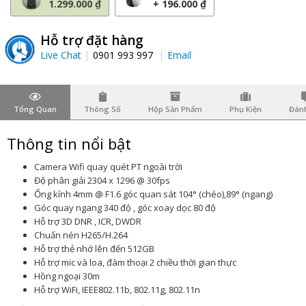
1.299.000 ₫
+ 196.000 ₫
Hỗ trợ đặt hàng
Live Chat
0901 993 997
Email
Tổng Quan
Thông Số
Hộp Sản Phẩm
Phụ Kiện
Đánh
Thông tin nổi bật
Camera Wifi quay quét PT ngoài trời
Độ phân giải 2304 x 1296 @ 30fps
Ống kính 4mm @ F1.6 góc quan sát 104° (chéo),89° (ngang)
Góc quay ngang 340 độ , góc xoay dọc 80 độ
Hỗ trợ 3D DNR , ICR, DWDR
Chuấn nén H265/H.264
Hỗ trợ thẻ nhớ lên đến 512GB
Hỗ trợ mic và loa, đàm thoại 2 chiều thời gian thực
Hồng ngoại 30m
Hỗ trợ WiFi, IEEE802.11b, 802.11g, 802.11n