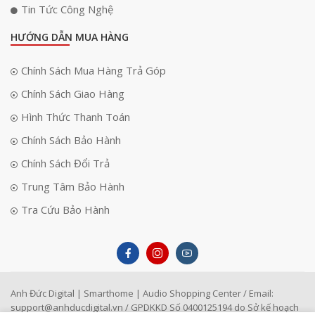
Tin Tức Công Nghệ
HƯỚNG DẪN MUA HÀNG
Chính Sách Mua Hàng Trả Góp
Chính Sách Giao Hàng
Hình Thức Thanh Toán
Chính Sách Bảo Hành
Chính Sách Đổi Trả
Trung Tâm Bảo Hành
Khi cần, bạn chỉ cần nhấp vào góc quan sát đã đặt trước, camera sẽ tự
Tra Cứu Bảo Hành
động quay trở lại đúng vị trí mà bạn đã lưu trữ. Điều này tiết kiệm thời
gian và công sức, đặc biệt khi cần theo dõi nhiều khu vực trong một thời
gian ngắn.
Tính năng phòng vệ chủ động
Anh Đức Digital | Smarthome | Audio Shopping Center / Email:
Khi có sự đột nhập hoặc hoạt động bất thường được phát hiện,
camera
support@anhducdigital.vn
/ GPDKKD Số 0400125194 do Sở kế hoạch