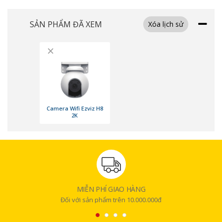
₫
₫
SẢN PHẨM ĐÃ XEM
Xóa lịch sử
×
Camera Wifi Ezviz H8
2K
Tính năng phát hiện người bằng công nghệ AI
Tính năng phát hiện người bằng công nghệ AI được tích hợp trong
Camera Wifi Ezviz H8 2K đem lại nhiều lợi ích đáng kể. Camera có thể
nhận biết và phân biệt rõ ràng giữa người và các vật nuôi, đồ vật di
MIỄN PHÍ GIAO HÀNG
chuyển không quan trọng.
Đối với sản phẩm trên 10.000.000đ