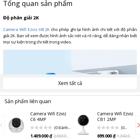
Tổng quan sản phẩm
Độ phân giải 2K
Camera Wifi Ezviz H8 2K
cho phép ghi lại hình ảnh chi tiết với độ phân
giải 2K. Bạn sẽ xem được hình ảnh sắc nét và rõ ràng, dễ dàng nhận biết
mọi sự kiện trong chi tiết trong video.
Xem tất cả
Sản phẩm liên quan
Camera Wifi Ezviz
Camera Wifi Ezviz
C6 4MP
CB1 2MP
Cùng với đó, camera Wifi Ezviz H8 được trang bị ống kính góc rộng, giúp
(0 Đánh
(0
bạn có trường nhìn rộng hơn. Điều này cho phép bạn giám sát một khu
Giá)
Đánh
vực lớn mà không bỏ sót chi tiết nào và không cần đến nhiều camera.
1.409.000 ₫
2.003.000
699.000 ₫
1.342.000
Giá)