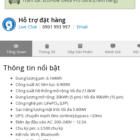
Trạm sạc EcoFlow Delta Pro Ultra (Chính hãng)
Hỗ trợ đặt hàng
Live Chat
0901 993 997
Email
Tổng Quan
Thông Số
Hộp Sản Phẩm
Đánh Giá
Hỏi
Thông tin nổi bật
Dung lượng pin: 6.144Wh
Công suất AC liên tục: 6.900W
Công suất hệ thống mở rộng: tối đa 21.6kW
Dung lượng mở rộng: 30kWh (5 pin) / tối đa 90kWh (15 pin)
Công nghệ pin: LiFePO₄ (LFP)
Sạc năng lượng mặt trời: tối đa 5.600W
UPS: chuyển mạch 0ms (online),bypass <20ms
Điện áp đầu vào AC: 200–240V ~ 12.5A
Chu kỳ pin: ≥ 3.500 chu kỳ
Kết nối: Wi-Fi, Bluetooth