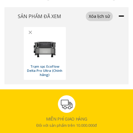
SẢN PHẨM ĐÃ XEM
Xóa lịch sử
Công suất đầu ra cực mạnh
×
Trạm sạc
cung cấp công suất liên tục lên đến 6.900W đủ để vận hành
nhiều thiết bị điện cùng lúc. Khi mở rộng hệ thống, công suất có thể đạt
đến 21.6kW, phù hợp cho nhu cầu sử dụng quy mô lớn hơn. Thiết bị có
thể chạy ổn định các thiết bị tiêu thụ điện cao như điều hòa, máy giặt
hoặc máy bơm nước. Ngoài ra, hệ thống còn hỗ trợ cả sạc xe điện (EV
Trạm sạc EcoFlow
charger) một cách hiệu quả và an toàn.
Delta Pro Ultra (Chính
hãng)
MIỄN PHÍ GIAO HÀNG
Đối với sản phẩm trên 10.000.000đ