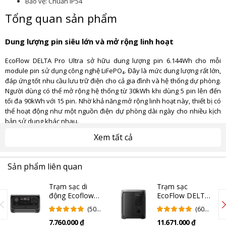
Bảo vệ: Chuẩn IP54
Tổng quan sản phẩm
Dung lượng pin siêu lớn và mở rộng linh hoạt
EcoFlow DELTA Pro Ultra sở hữu dung lượng pin 6.144Wh cho mỗi
module pin sử dụng công nghệ LiFePO₄. Đây là mức dung lượng rất lớn,
đáp ứng tốt nhu cầu lưu trữ điện cho cả gia đình và hệ thống dự phòng.
Người dùng có thể mở rộng hệ thống từ 30kWh khi dùng 5 pin lên đến
tối đa 90kWh với 15 pin. Nhờ khả năng mở rộng linh hoạt này, thiết bị có
thể hoạt động như một nguồn điện dự phòng dài ngày cho nhiều kịch
bản sử dụng khác nhau.
Xem tất cả
Sản phẩm liên quan
Trạm sạc di
Trạm sạc
động Ecoflow
EcoFlow DELTA
River 3 Plus
3 Air 1000 (Chính
(50
(60
(Chính hãng)
hãng)
Đánh
Đánh
7.760.000 ₫
11.671.000 ₫
Giá)
Giá)