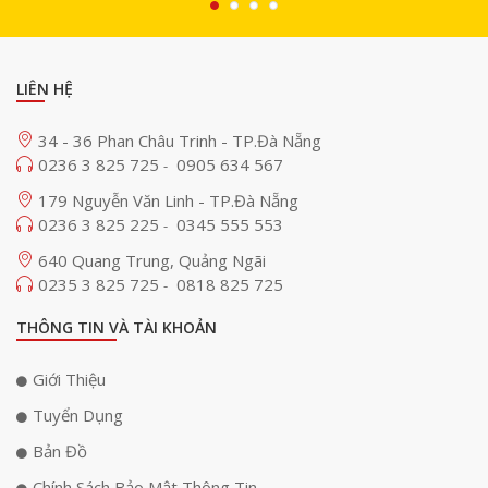
Hỗ trợ đa nguồn sạc linh hoạt
LIÊN HỆ
EcoFlow DELTA Pro Ultra hỗ trợ nhiều phương thức sạc khác nhau như
34 - 36 Phan Châu Trinh - TP.Đà Nẵng
điện lưới, năng lượng mặt trời, máy phát điện và cả trạm sạc xe điện.
0236 3 825 725
0905 634 567
-
Điều này giúp người dùng luôn chủ động trong việc bổ sung năng lượng
ở mọi điều kiện sử dụng. Hệ thống còn hỗ trợ công suất sạc từ năng
179 Nguyễn Văn Linh - TP.Đà Nẵng
lượng mặt trời lên đến 5.600W, giúp tối ưu khả năng khai thác nguồn
0236 3 825 225
0345 555 553
-
điện sạch. Nhờ sự linh hoạt này, người dùng không còn phụ thuộc hoàn
toàn vào điện lưới truyền thống.
640 Quang Trung, Quảng Ngãi
0235 3 825 725
0818 825 725
-
THÔNG TIN VÀ TÀI KHOẢN
Giới Thiệu
Tuyển Dụng
Bản Đồ
Chính Sách Bảo Mật Thông Tin