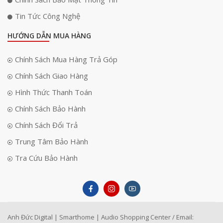
Tin Tức Công Nghệ
HƯỚNG DẪN MUA HÀNG
Hiệu suất UPS gần như tức thời
Chính Sách Mua Hàng Trả Góp
Thiết bị được trang bị chế độ UPS online với thời gian chuyển mạch 0ms
giúp đảm bảo nguồn điện không bị gián đoạn. Ngoài ra, chế độ bypass
Chính Sách Giao Hàng
cũng có thời gian chuyển rất nhanh, dưới 20ms. Điều này đặc biệt quan
trọng đối với các thiết bị điện tử nhạy cảm như máy tính hoặc hệ thống
Hình Thức Thanh Toán
an ninh. Nhờ đó, người dùng có thể yên tâm sử dụng ngay cả khi xảy ra
Chính Sách Bảo Hành
sự cố mất điện đột ngột.
Chính Sách Đổi Trả
Trung Tâm Bảo Hành
Tra Cứu Bảo Hành
Anh Đức Digital | Smarthome | Audio Shopping Center / Email: