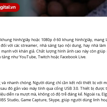
 khung hình/giây hoặc 1080p ở 60 khung hình/giây, mang l
 đối với các streamer, nhà sáng tạo nội dung, hay nhà là
 mạnh với khán giả. Chất lượng hình ảnh cao này còn giúp 
nền tảng như YouTube, Twitch hoặc Facebook Live.
g và nhanh chóng. Người dùng chỉ cần kết nối thiết bị với 
, sau đó gắn vào máy tính qua cổng USB 3.0. Thiết bị được 
hiệu diễn ra mượt mà, không có độ trễ đáng kể. Ngoài ra, El
OBS Studio, Game Capture, Skype, giúp người dùng linh ho