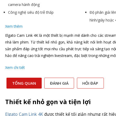
camera hành động
Công nghệ siêu độ trễ thấp
Độ phân giải l
hình/giây hoặc 
Xem thêm
Elgato Cam Link 4K là một thiết bị mạnh mẽ dành cho các stream
nhà làm phim. Từ thiết kế nhỏ gọn, khả năng kết nối linh hoạt đế
sản phẩm đáp ứng tốt mọi nhu cầu phát trực tiếp và sáng tạo nộ
hảo để nâng cao trải nghiệm livestream, đặc biệt trong những mô
Xem chi tiết
TỔNG QUAN
ĐÁNH GIÁ
HỎI ĐÁP
Thiết kế nhỏ gọn và tiện lợi
Elgato Cam Link 4K
được thiết kế tối giản nhưng rất hi