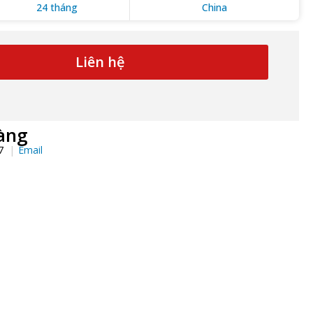
24 tháng
China
Liên hệ
àng
97
Email