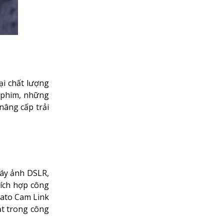
ại chất lượng
m phim, những
nâng cấp trải
máy ảnh DSLR,
tích hợp công
gato Cam Link
ạt trong công