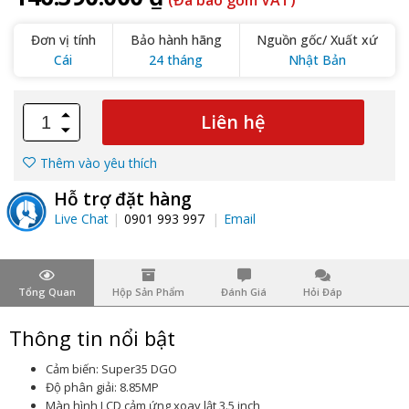
(Đã bao gồm VAT)
Đơn vị tính
Bảo hành hãng
Nguồn gốc/ Xuất xứ
Cái
24 tháng
Nhật Bản
Liên hệ
Thêm vào yêu thích
Hỗ trợ đặt hàng
Live Chat
0901 993 997
Email
Tổng Quan
Hộp Sản Phẩm
Đánh Giá
Hỏi Đáp
Thông tin nổi bật
Cảm biến: Super35 DGO
Độ phân giải: 8.85MP
Màn hình LCD cảm ứng xoay lật 3.5 inch