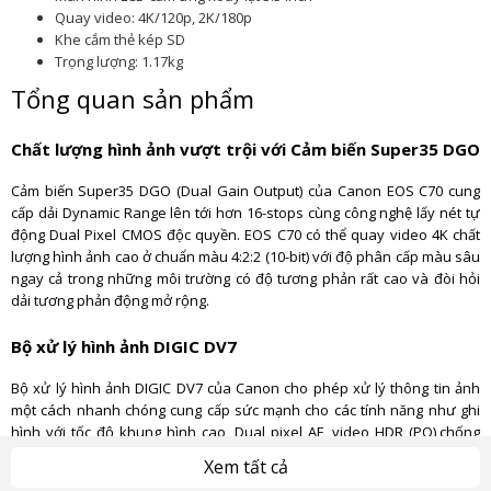
Quay video: 4K/120p, 2K/180p
Khe cắm thẻ kép SD
Trọng lượng: 1.17kg
Tổng quan sản phẩm
Chất lượng hình ảnh vượt trội với Cảm biến Super35 DGO
Cảm biến Super35 DGO (Dual Gain Output) của Canon EOS C70 cung
cấp dải Dynamic Range lên tới hơn 16-stops cùng công nghệ lấy nét tự
động Dual Pixel CMOS độc quyền. EOS C70 có thể quay video 4K chất
lượng hình ảnh cao ở chuẩn màu 4:2:2 (10-bit) với độ phân cấp màu sâu
ngay cả trong những môi trường có độ tương phản rất cao và đòi hỏi
dải tương phản động mở rộng.
Bộ xử lý hình ảnh DIGIC DV7
Bộ xử lý hình ảnh DIGIC DV7 của Canon cho phép xử lý thông tin ảnh
một cách nhanh chóng cung cấp sức mạnh cho các tính năng như ghi
hình với tốc độ khung hình cao, Dual pixel AF, video HDR (PQ),chống
rung điện tử…
Xem tất cả