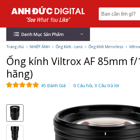
Danh Mục Sản Phẩm
Trang chủ
NHIẾP ẢNH
Ống Kính - Lens
Ống Kính Mirrorless
Viltro
Ống kính Viltrox AF 85mm f/1
hãng)
45 Đánh Giá
0 Câu hỏi, 0 Câu trả lời