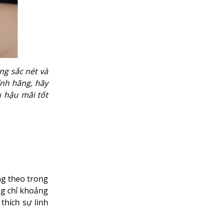
ng sắc nét và
ính hãng, hãy
ụ hậu mãi tốt
ng theo trong
ng chỉ khoảng
hích sự linh