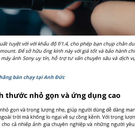
uất tuyệt vời với khẩu độ f/1.4, cho phép bạn chụp chân du
ount. Để sở hữu ống kính này với giá tốt và bảo hành ch
 máy ảnh Sony uy tín, hỗ trợ tư vấn chuyên sâu và dịch v
 hãng bán chạy tại Anh Đức
ích thước nhỏ gọn và ứng dụng cao
ước nhỏ gọn và trọng lượng nhẹ, giúp người dùng dễ dàng ma
ngoài trời mà không lo ngại về sự cồng kềnh. Với trọng lượ
cho cả nhiếp ảnh gia chuyên nghiệp và những người yêu t