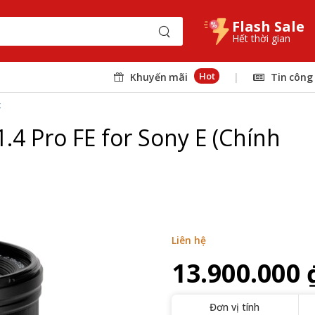
Flash Sale
Hết thời gian
Hot
Khuyến mãi
|
Tin công
x
.4 Pro FE for Sony E (Chính
Liên hệ
13.900.000 
Đơn vị tính