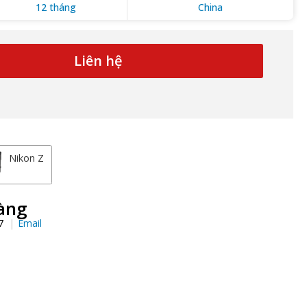
12 tháng
China
Liên hệ
Nikon Z
àng
97
Email