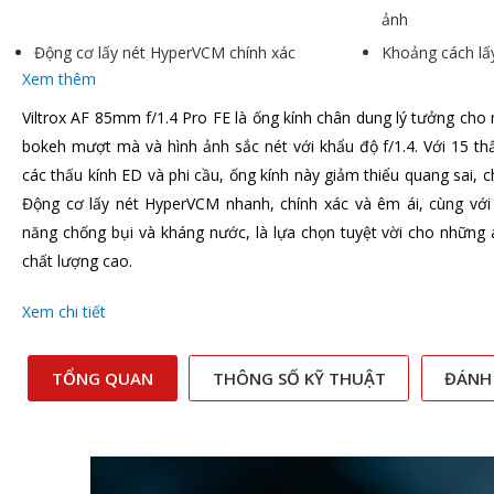
ảnh
Động cơ lấy nét HyperVCM chính xác
Khoảng cách lấy
Xem thêm
Viltrox AF 85mm f/1.4 Pro FE là ống kính chân dung lý tưởng ch
bokeh mượt mà và hình ảnh sắc nét với khẩu độ f/1.4. Với 15 t
các thấu kính ED và phi cầu, ống kính này giảm thiểu quang sai, ch
Động cơ lấy nét HyperVCM nhanh, chính xác và êm ái, cùng với t
năng chống bụi và kháng nước, là lựa chọn tuyệt vời cho những 
chất lượng cao.
Xem chi tiết
TỔNG QUAN
THÔNG SỐ KỸ THUẬT
ĐÁNH