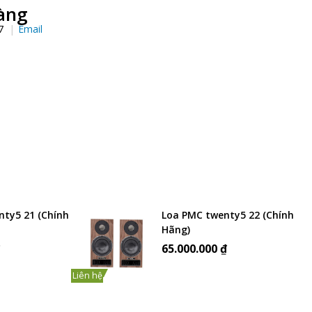
àng
97
Email
ty5 21 (Chính
Loa PMC twenty5 22 (Chính
Hãng)
₫
65.000.000 ₫
Liên hệ