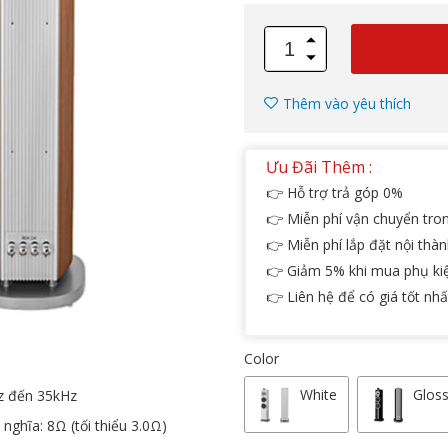
Thêm vào yêu thích
Ưu Đãi Thêm :
👉 Hỗ trợ trả góp 0%
👉 Miễn phí vận chuyển tro
👉 Miễn phí lắp đặt nội thà
👉 Giảm 5% khi mua phụ ki
👉 Liên hệ để có giá tốt nhấ
Color
White
Gloss
Hz đến 35kHz
nghĩa: 8Ω (tối thiểu 3.0Ω)