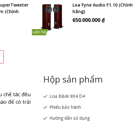
SuperTweeter
Loa Fyne Audio F1.10 (Chính
im (Chính
hãng)
₫
650.000.000 ₫
Liên hệ
Hộp sản phẩm
u chế tác đều
Loa B&W 804 D4
ào để có trải
Phiếu bảo hành
Hướng dẫn sử dụng