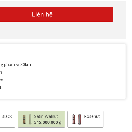
Liên hệ
ng phạm vi 30km
nh
ện
t
 Black
Satin Walnut
Rosenut
515.000.000 ₫