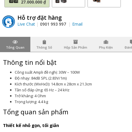
27.000.000 ₫
Hỗ trợ đặt hàng
Live Chat
0901 993 997
Email
Tổng Quan
Thông Số
Hộp Sản Phẩm
Phụ Kiện
Đánh
Thông tin nổi bật
Công suất Ampli đề nghị: 30W – 100W
Độ nhạy: 84dB SPL (2.83V/1m)
Kích thước (WxHxD): 14.8cm x 28cm x 21.3cm
Tần số đáp ứng: 65 Hz – 24 kHz
Trở kháng: 4 Ohm
Trọng lượng: 4.4 kg
Tổng quan sản phẩm
Thiết kế nhỏ gọn, tối giản