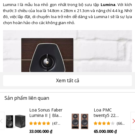
Lumina I là mẫu loa nhỏ gọn nhất trong bộ sưu tập
Lumina
. Với kích
thước 3 chiều của loa là 14.8cm x 28cm x 21.3cm và nặng chỉ 4.4 kg. Nhờ
đó, việc lắp đặt, di chuyển loa trở nên dễ dàng và Lumina I sẽ là sự lựa
chọn hoàn hảo cho các không gian nhỏ.
Xem tất cả
Sản phẩm liên quan
Loa Sonus Faber
Loa PMC
Lumina II | Black
twenty5 22
(Chính Hãng)
(Chính Hãng)
(47
(66
Đánh
Đánh
33.000.000 ₫
65.000.000 ₫
Giá)
Giá)