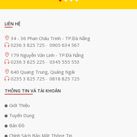
Nếu bạn muốn tối ưu không gian căn phòng của mình hơn nữa, bạn có
LIÊN HỆ
thể yêu cầu cung cấp các tấm lưới sơn được tinh chỉnh hoàn hảo để phù
hợp với mọi môi trường nghe nhạc.
34 - 36 Phan Châu Trinh - TP.Đà Nẵng
0236 3 825 725
0905 634 567
-
Âm thanh rạp hát tại nhà 5.1
179 Nguyễn Văn Linh - TP.Đà Nẵng
Lumina là sự lựa chọn hoàn hảo để nghe âm thanh nổi. Loa mang đến
0236 3 825 225
0345 555 553
-
âm thanh chất lượng, cung cấp nhiều điểm nhấn và thể hiện đầy đủ cảm
640 Quang Trung, Quảng Ngãi
xúc của các cảnh phim, hội thoại, mang đến cho bạn trải nghiệm xem
phim nghe nhạc sinh động.
0235 3 825 725
0818 825 725
-
THÔNG TIN VÀ TÀI KHOẢN
Giới Thiệu
Tuyển Dụng
Bản Đồ
Chính Sách Bảo Mật Thông Tin