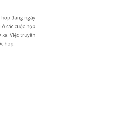
g họp đang ngày
i ở các cuộc họp
 xa. Việc truyền
ộc họp.