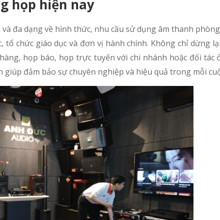
g họp hiện nay
n và đa dạng về hình thức, nhu cầu sử dụng âm thanh phòn
 tổ chức giáo dục và đơn vị hành chính. Không chỉ dừng lạ
àng, họp báo, họp trực tuyến với chi nhánh hoặc đối tác ở
òn giúp đảm bảo sự chuyên nghiệp và hiệu quả trong mỗi cu