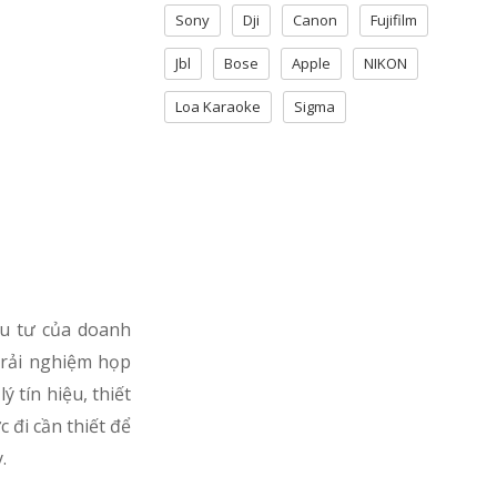
Sony
Dji
Canon
Fujifilm
Jbl
Bose
Apple
NIKON
Loa Karaoke
Sigma
ầu tư của doanh
trải nghiệm họp
 tín hiệu, thiết
 đi cần thiết để
.