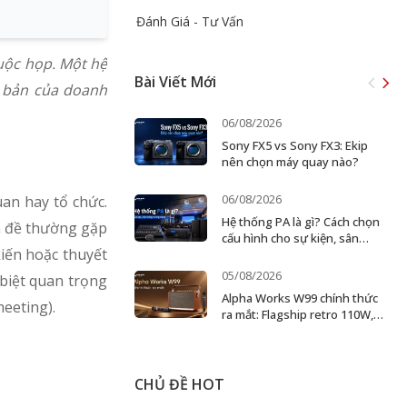
Đánh Giá - Tư Vấn
cuộc họp. Một hệ
Bài Viết Mới
i bản của doanh
06/08/2026
Sony FX5 vs Sony FX3: Ekip
nên chọn máy quay nào?
06/08/2026
uan hay tổ chức.
Hệ thống PA là gì? Cách chọn
n đề thường gặp
cấu hình cho sự kiện, sân
kiến hoặc thuyết
khấu và doanh nghiệp
05/08/2026
 biệt quan trọng
Alpha Works W99 chính thức
meeting).
ra mắt: Flagship retro 110W,
karaoke 2 micro
CHỦ ĐỀ HOT