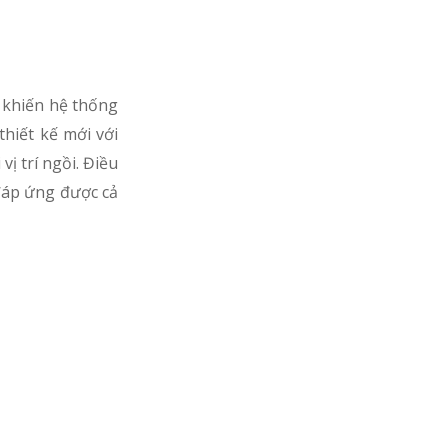
ã khiến hệ thống
hiết kế mới với
ị trí ngồi. Điều
 đáp ứng được cả