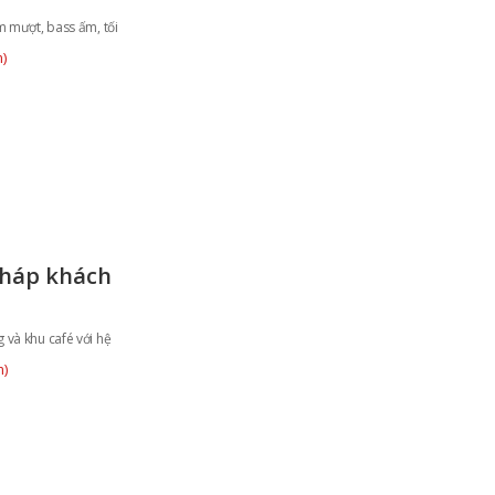
m mượt, bass ấm, tối
)
pháp khách
và khu café với hệ
m)