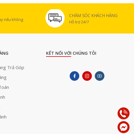
CHĂM SÓC KHÁCH HÀNG
gày nếu không
Hỗ trợ 24/7
ÀNG
KẾT NỐI VỚI CHÚNG TÔI
àng Trả Góp
àng
Toán
ành
ả
ành
h