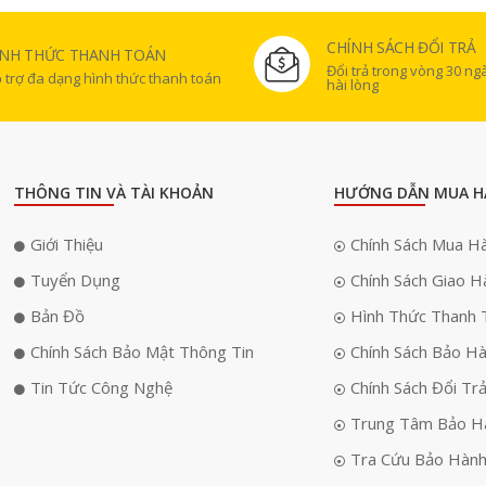
CHÍNH SÁCH ĐỔI TRẢ
ÌNH THỨC THANH TOÁN
Đổi trả trong vòng 30 n
 trợ đa dạng hình thức thanh toán
hài lòng
THÔNG TIN VÀ TÀI KHOẢN
HƯỚNG DẪN MUA H
Giới Thiệu
Chính Sách Mua H
Tuyển Dụng
Chính Sách Giao H
Bản Đồ
Hình Thức Thanh 
Chính Sách Bảo Mật Thông Tin
Chính Sách Bảo H
Tin Tức Công Nghệ
Chính Sách Đổi Tr
Trung Tâm Bảo H
Tra Cứu Bảo Hàn