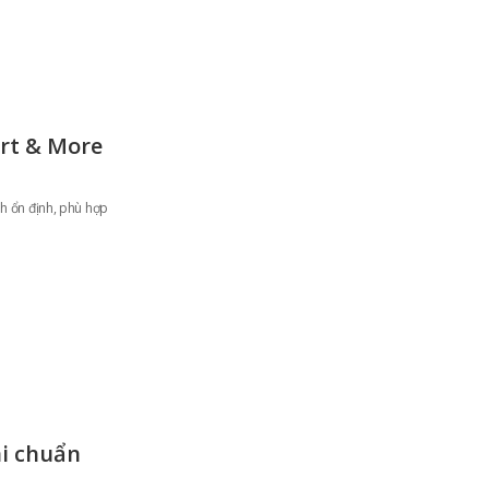
rt & More
h ổn định, phù hợp
ai chuẩn