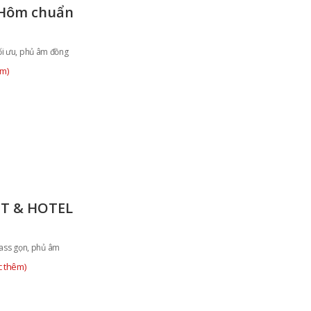
 Hôm chuẩn
ối ưu, phủ âm đồng
êm)
T & HOTEL
ass gọn, phủ âm
c thêm)