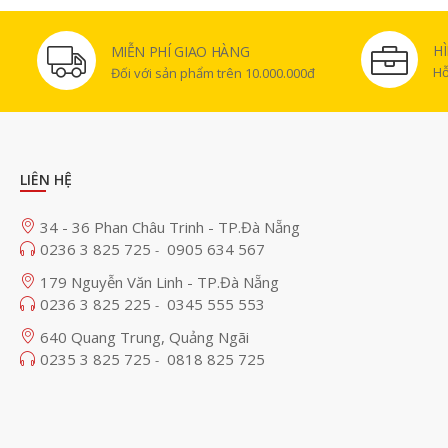
H
MIỄN PHÍ GIAO HÀNG
Hỗ
Đối với sản phẩm trên 10.000.000đ
LIÊN HỆ
34 - 36 Phan Châu Trinh - TP.Đà Nẵng
0236 3 825 725
0905 634 567
-
179 Nguyễn Văn Linh - TP.Đà Nẵng
0236 3 825 225
0345 555 553
-
640 Quang Trung, Quảng Ngãi
0235 3 825 725
0818 825 725
-