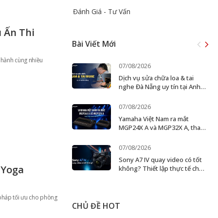
Đánh Giá - Tư Vấn
 Ấn Thi
Bài Viết Mới
 hành cùng nhiều
07/08/2026
Dịch vụ sửa chữa loa & tai
nghe Đà Nẵng uy tín tại Anh
Đức Digital
07/08/2026
Yamaha Việt Nam ra mắt
MGP24X A và MGP32X A, thay
thế dòng MGP cũ
07/08/2026
Sony A7 IV quay video có tốt
 Yoga
không? Thiết lập thực tế cho
creator và ekip nhỏ
pháp tối ưu cho phòng
CHỦ ĐỀ HOT