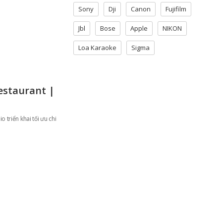
Sony
Dji
Canon
Fujifilm
Jbl
Bose
Apple
NIKON
Loa Karaoke
Sigma
estaurant |
triển khai tối ưu chi
)