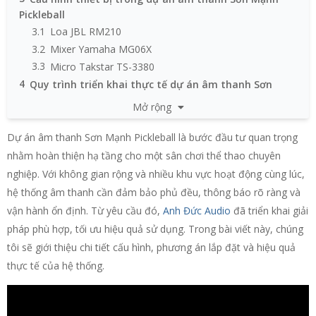
Pickleball
3.1
Loa JBL RM210
3.2
Mixer Yamaha MG06X
3.3
Micro Takstar TS-3380
4
Quy trình triển khai thực tế dự án âm thanh Sơn
Mạnh Pickleball
Mở rộng
5
Hiệu quả sau khi đưa vào sử dụng
6
Vì sao nên chọn Anh Đức Audio cho dự án âm thanh
Dự án âm thanh Sơn Mạnh Pickleball là bước đầu tư quan trọng
sân thể thao?
nhằm hoàn thiện hạ tầng cho một sân chơi thể thao chuyên
nghiệp. Với không gian rộng và nhiều khu vực hoạt động cùng lúc,
hệ thống âm thanh cần đảm bảo phủ đều, thông báo rõ ràng và
vận hành ổn định. Từ yêu cầu đó,
Anh Đức Audio
đã triển khai giải
pháp phù hợp, tối ưu hiệu quả sử dụng. Trong bài viết này, chúng
tôi sẽ giới thiệu chi tiết cấu hình, phương án lắp đặt và hiệu quả
thực tế của hệ thống.