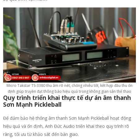
Micro Takstar TS-3380 thu âm rõ nét, chống nhiễu tốt, kết hợp đầu thu ổn
định giúp truyền đạt thông báo hiệu quả trong không gian sân thể thao
Quy trình triển khai thực tế dự án âm thanh
Sơn Mạnh Pickleball
Để đảm bảo hệ thống âm thanh Sơn Mạnh Pickleball hoạt động
hiệu quả và ổn định, Anh Đức Audio triển khai theo quy trình rõ
ràng, tối ưu từ khảo sát đến bàn giao.