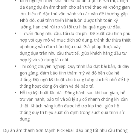
Kinh nghiệm triển khai nhiều dự án thực tế: Đã thực hiện
đa dạng dự án âm thanh cho sân thể thao và không gian
lớn, hiểu rõ đặc thù vận hành và các vấn đề thường gặp.
Nhờ đó, quá trình triển khai luôn được tính toán kỹ
lưỡng, hạn chế rủi ro và tối ưu hiệu quả ngay từ đầu.
Tư vấn đúng nhu cầu, tối ưu chi phí: Đề xuất cấu hình phù
hợp với quy mô và mục đích sử dụng, tránh dư thừa thiết
bị nhưng vẫn đảm bảo hiệu quả. Giải pháp được xây
dựng dựa trên nhu cầu thực tế, giúp khách hàng đầu tư
hợp lý và sử dụng lâu dài.
Thi công chuyên nghiệp: Quy trình lắp đặt bài bản, đi dây
gọn gàng, đảm bảo tính thẩm mỹ và độ bền của hệ
thống. Đội ngũ kỹ thuật chú trọng từng chi tiết nhỏ để hệ
thống hoạt động ổn định và dễ bảo trì.
Hỗ trợ kỹ thuật lâu dài: Đồng hành sau khi bàn giao, hỗ
trợ vận hành, bảo trì và xử lý sự cố nhanh chóng khi cần
thiết. Khách hàng luôn được hỗ trợ kịp thời, giúp hệ
thống duy trì hiệu suất ổn định trong suốt quá trình sử
dụng.
Dự án âm thanh Sơn Mạnh Pickleball đáp ứng tốt nhu cầu thông