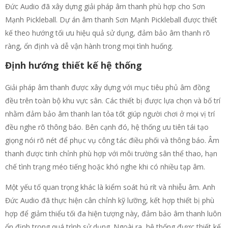
Đức Audio đã xây dựng giải pháp âm thanh phù hợp cho Sơn
Mạnh Pickleball. Dự án âm thanh Sơn Mạnh Pickleball được thiết
kế theo hướng tối ưu hiệu quả sử dụng, đảm bảo âm thanh rõ
ràng, ổn định và dễ vận hành trong mọi tình huống.
Định hướng thiết kế hệ thống
Giải pháp âm thanh được xây dựng với mục tiêu phủ âm đồng
đều trên toàn bộ khu vực sân. Các thiết bị được lựa chọn và bố trí
nhằm đảm bảo âm thanh lan tỏa tốt giúp người chơi ở mọi vị trí
đều nghe rõ thông báo. Bên cạnh đó, hệ thống ưu tiên tái tạo
giọng nói rõ nét để phục vụ công tác điều phối và thông báo. Âm
thanh được tinh chỉnh phù hợp với môi trường sân thể thao, hạn
chế tình trạng méo tiếng hoặc khó nghe khi có nhiều tạp âm.
Một yếu tố quan trọng khác là kiểm soát hú rít và nhiễu âm. Anh
Đức Audio đã thực hiện cân chỉnh kỹ lưỡng, kết hợp thiết bị phù
hợp để giảm thiểu tối đa hiện tượng này, đảm bảo âm thanh luôn
ổn định trong quá trình sử dụng. Ngoài ra, hệ thống được thiết kế