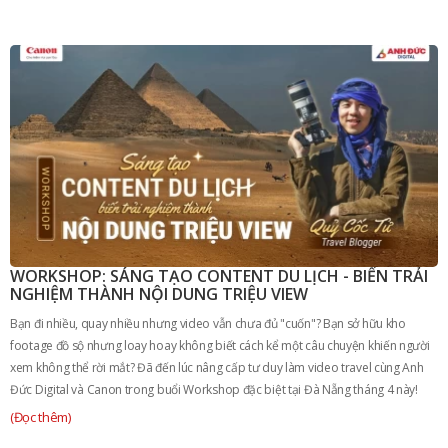
WORKSHOP: SÁNG TẠO CONTENT DU LỊCH - BIẾN TRẢI
NGHIỆM THÀNH NỘI DUNG TRIỆU VIEW
Bạn đi nhiều, quay nhiều nhưng video vẫn chưa đủ "cuốn"? Bạn sở hữu kho
footage đồ sộ nhưng loay hoay không biết cách kể một câu chuyện khiến người
xem không thể rời mắt? Đã đến lúc nâng cấp tư duy làm video travel cùng Anh
Đức Digital và Canon trong buổi Workshop đặc biệt tại Đà Nẵng tháng 4 này!
(Đọc thêm)