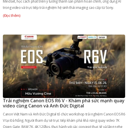
Mindset, học cách phát triển ý tưởng thành sản phẩm hoàn chỉnh, ứng dụng AI
trong video và trực tiếp trải nghiệm hệ sinh thái imaging cao cấp từ Sony.
(Đọc thêm)
Trải nghiệm Canon EOS R6 V - Khám phá sức mạnh quay
video cùng Canon và Anh Đức Digital
Canon Việt Nam và Anh Đức Digital tổ chức workshop trải nghiệm Canon EOS R6
V tại Đà Nẵng. Người tham dự sẽ trực tiếp khám phá khả năng quay video 7K
Open Gate, RAW 7K, 4K 120fps, thực hành với các concept thực tế và lắng nghe