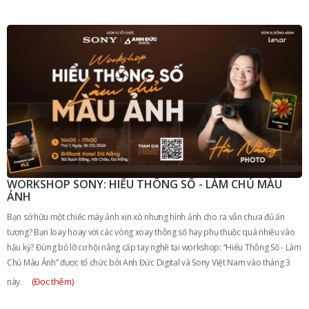
WORKSHOP SONY: HIỂU THÔNG SỐ - LÀM CHỦ MÀU
ẢNH
Bạn sở hữu một chiếc máy ảnh xịn xò nhưng hình ảnh cho ra vẫn chưa đủ ấn
tượng? Bạn loay hoay với các vòng xoay thông số hay phụ thuộc quá nhiều vào
hậu kỳ? Đừng bỏ lỡ cơ hội nâng cấp tay nghề tại workshop: “Hiểu Thông Số - Làm
Chủ Màu Ảnh” được tổ chức bởi Anh Đức Digital và Sony Việt Nam vào tháng 3
(Đọc thêm)
này.