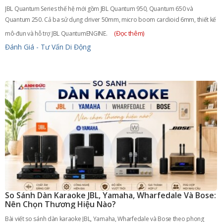
JBL Quantum Series thế hệ mới gồm JBL Quantum 950, Quantum 650 và
Quantum 250. Cả ba sử dụng driver 50mm, micro boom cardioid 6mm, thiết kế
(Đọc thêm)
mô-đun và hỗ trợ JBL QuantumENGINE.
Đánh Giá - Tư Vấn
Di Động
So Sánh Dàn Karaoke JBL, Yamaha, Wharfedale Và Bose:
Nên Chọn Thương Hiệu Nào?
Bài viết so sánh dàn karaoke JBL, Yamaha, Wharfedale và Bose theo phong