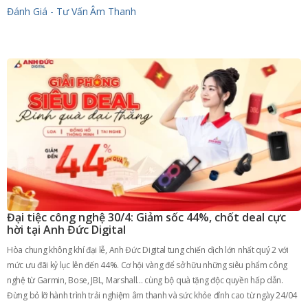
Đánh Giá - Tư Vấn
Âm Thanh
Đại tiệc công nghệ 30/4: Giảm sốc 44%, chốt deal cực
hời tại Anh Đức Digital
Hòa chung không khí đại lễ, Anh Đức Digital tung chiến dịch lớn nhất quý 2 với
mức ưu đãi kỷ lục lên đến 44%. Cơ hội vàng để sở hữu những siêu phẩm công
nghệ từ Garmin, Bose, JBL, Marshall... cùng bộ quà tặng độc quyền hấp dẫn.
Đừng bỏ lỡ hành trình trải nghiệm âm thanh và sức khỏe đỉnh cao từ ngày 24/04