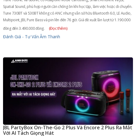
Spatial Sound, phù hợp người cần chống ồn khi học tập, làm việc hoặc di chuyển.
Tune 730BT và 530BT không có ANC nhưng vẫn sở hữu Bluetooth 6.0, LE Audio,
Multipoint, JBL Pure Bass và pin lên đến 76 giờ. Giá đề xuất lần lượt từ 1.190.000
(Đọc thêm)
đồng đến 3.490.000 đồng.
Đánh Giá - Tư Vấn
Âm Thanh
JBL PartyBox On-The-Go 2 Plus Và Encore 2 Plus Ra Mắt
Với AI Tách Giọng Hát