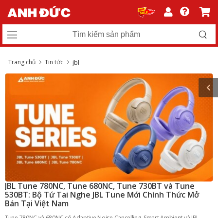
Trang chủ
Tin tức
jbl
JBL Tune 780NC, Tune 680NC, Tune 730BT và Tune
530BT: Bộ Tứ Tai Nghe JBL Tune Mới Chính Thức Mở
Bán Tại Việt Nam
Tune 780NC và 680NC có Adaptive Noise Cancelling, Smart Ambient và JBL