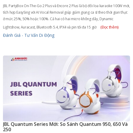
JBL PartyBox On-The-Go 2 Plus và Encore 2 Plus là bộ đôi loa karaoke 100W mới,
tích hợp EasySing với AI Vocal Removal giúp giảm giọng ca sĩ theo thời gian thực
ở mức 25%, 50% hoặc 100%. Cả hai có hai micro không dây, Dynamic
(Đọc thêm)
Lightshow, Auracast, Bluetooth 5.4, IPX4 và pin tối đa 15 giờ
Đánh Giá - Tư Vấn
Di Động
JBL Quantum Series Mới: So Sánh Quantum 950, 650 Và
250