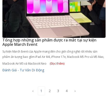
Tổng hợp những sản phẩm được ra mắt tại sự kiện
Apple March Event
Sự kiện March Event của Apple mang đến cho giới công nghệ rất nhiều sản
phẩm ấn tượng bao gồm iPad Air M4, iPhone 17e, Macbook M5 Pro và M5 Max,
(Đọc thêm)
Macbook Air M5 và Macbook Neo
Đánh Giá - Tư Vấn
Di Động
‹
1
2
3
4
›