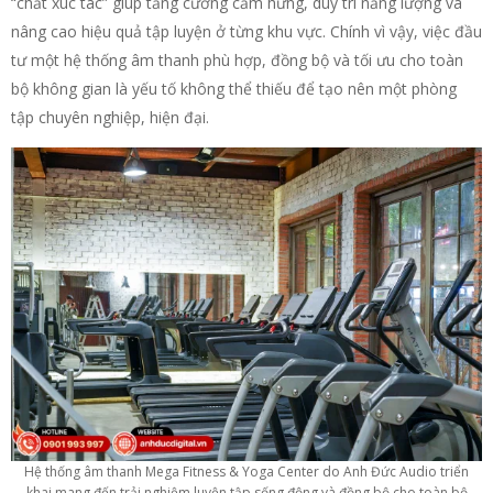
“chất xúc tác” giúp tăng cường cảm hứng, duy trì năng lượng và
nâng cao hiệu quả tập luyện ở từng khu vực. Chính vì vậy, việc đầu
tư một hệ thống âm thanh phù hợp, đồng bộ và tối ưu cho toàn
bộ không gian là yếu tố không thể thiếu để tạo nên một phòng
tập chuyên nghiệp, hiện đại.
Hệ thống âm thanh Mega Fitness & Yoga Center do Anh Đức Audio triển
khai mang đến trải nghiệm luyện tập sống động và đồng bộ cho toàn bộ