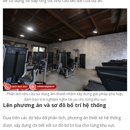
dễ sử dụng và đáp ứng tốt nhu cầu lâu dài của dự án.
Phân tích nhu cầu sử dụng âm thanh nhằm xây dựng giải pháp phù hợp,
đảm bảo trải nghiệm nghe tối ưu cho từng khu vực
Lên phương án và sơ đồ bố trí hệ thống
Dựa trên các dữ liệu đã phân tích, phương án thiết kế hệ thống
được xây dựng chi tiết với sơ đồ bố trí loa cho từng khu vực.