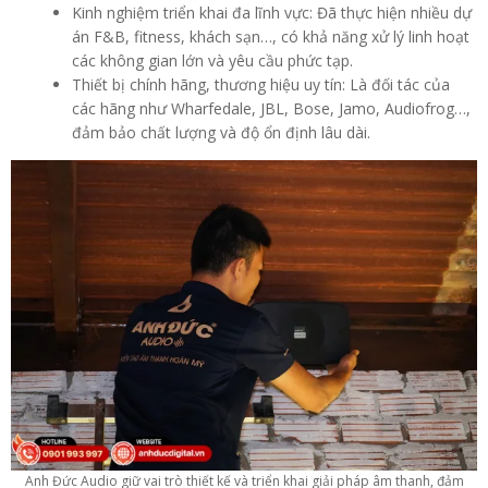
Kinh nghiệm triển khai đa lĩnh vực: Đã thực hiện nhiều dự
án F&B, fitness, khách sạn…, có khả năng xử lý linh hoạt
các không gian lớn và yêu cầu phức tạp.
Thiết bị chính hãng, thương hiệu uy tín: Là đối tác của
các hãng như Wharfedale, JBL, Bose, Jamo, Audiofrog…,
đảm bảo chất lượng và độ ổn định lâu dài.
Anh Đức Audio giữ vai trò thiết kế và triển khai giải pháp âm thanh, đảm