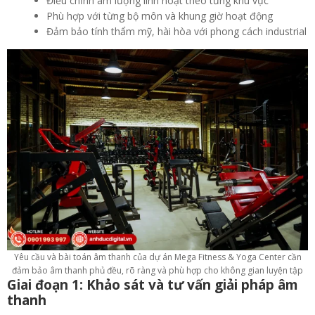
Điều chỉnh âm lượng linh hoạt theo từng khu vực
Phù hợp với từng bộ môn và khung giờ hoạt động
Đảm bảo tính thẩm mỹ, hài hòa với phong cách industrial
Yêu cầu và bài toán âm thanh của dự án Mega Fitness & Yoga Center cần
đảm bảo âm thanh phủ đều, rõ ràng và phù hợp cho không gian luyện tập
Giai đoạn 1: Khảo sát và tư vấn giải pháp âm
thanh