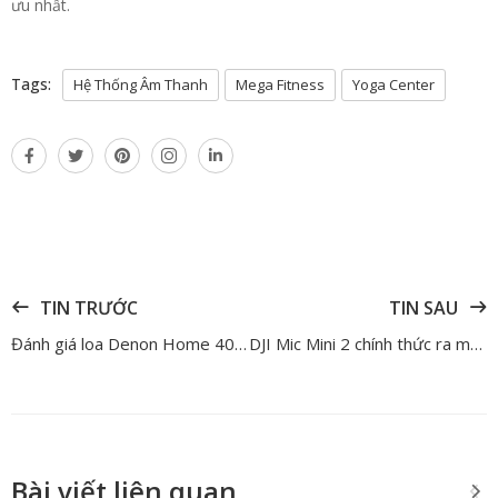
ưu nhất.
Tags:
Hệ Thống Âm Thanh
Mega Fitness
Yoga Center
TIN TRƯỚC
TIN SAU
Đánh giá loa Denon Home 400 – Chiếc loa thông minh cho người sành âm nhạc
DJI Mic Mini 2 chính thức ra mắt – Bộ micro không dây đa sắc màu với nhiều tính năng thông minh
Bài viết liên quan