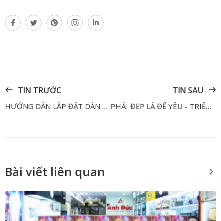
TIN TRƯỚC
TIN SAU
HƯỚNG DẪN LẮP ĐẶT DÀN KARAOKE GIA ĐÌNH CHO ÂM THANH HAY NHẤT
PHÁI ĐẸP LÀ ĐỂ YÊU - TRIỆU DEAL CƯNG CHIỀU
Bài viết liên quan